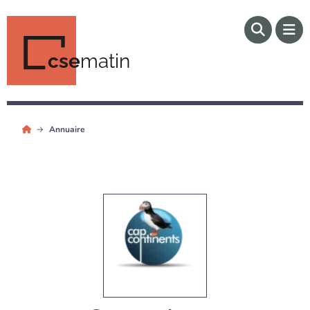
cse
matin
Annuaire