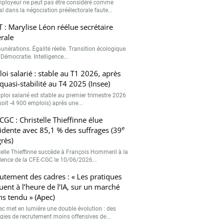
e
idente avec 85,1 % des suffrages (39
rès)
telle Thieffinne succède à François Hommeril à la
dence de la CFE-CGC le 10/06/2026...
utement des cadres : « Les pratiques
uent à l’heure de l’IA, sur un marché
s tendu » (Apec)
pec met en lumière une double évolution : des
égies de recrutement moins offensives de...
Valider