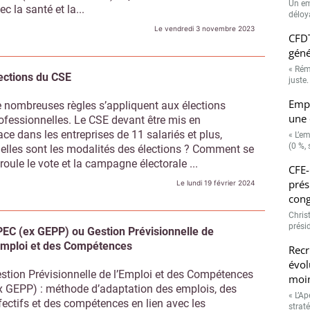
prés
ec la santé et la...
cong
Le vendredi 3 novembre 2023
Chris
prési
Recr
ections du CSE
évol
moin
 nombreuses règles s’appliquent aux élections
ofessionnelles. Le CSE devant être mis en
« L’A
strat
ace dans les entreprises de 11 salariés et plus,
Abonnez-vous à notre newsletter
elles sont les modalités des élections ? Comment se
r CSE Matin
roule le vote et la campagne électorale ...
Le lundi 19 février 2024
Non merci, je reçois déjà !
Je déciderai plus tard
EC (ex GEPP) ou Gestion Prévisionnelle de
Emploi et des Compétences
stion Prévisionnelle de l’Emploi et des Compétences
x GEPP) : méthode d’adaptation des emplois, des
fectifs et des compétences en lien avec les