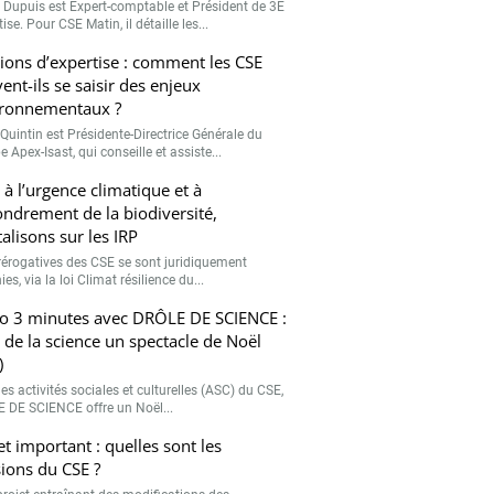
r Dupuis est Expert-comptable et Président de 3E
ise. Pour CSE Matin, il détaille les...
ions d’expertise : comment les CSE
ent-ils se saisir des enjeux
ronnementaux ?
Quintin est Présidente-Directrice Générale du
 Apex-Isast, qui conseille et assiste...
 à l’urgence climatique et à
fondrement de la biodiversité,
talisons sur les IRP
rérogatives des CSE se sont juridiquement
ies, via la loi Climat résilience du...
o 3 minutes avec DRÔLE DE SCIENCE :
e de la science un spectacle de Noël
)
es activités sociales et culturelles (ASC) du CSE,
 DE SCIENCE offre un Noël...
et important : quelles sont les
ions du CSE ?