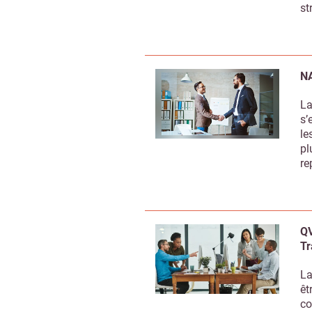
st
NA
La
s’
le
pl
re
QV
Tr
La
êt
co