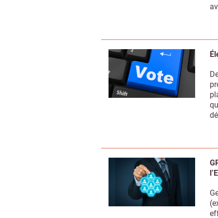
av
Él
De
pr
pl
qu
Recevoi
dé
GP
l’
Ge
(e
ef