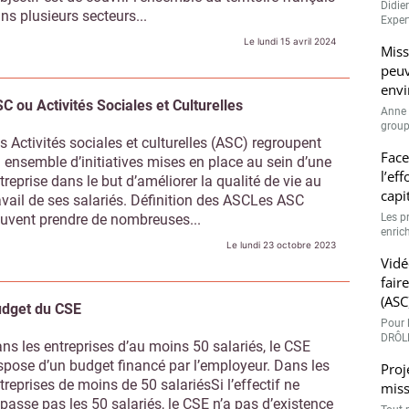
Didie
ns plusieurs secteurs...
Expert
Le lundi 15 avril 2024
Miss
peuv
envi
C ou Activités Sociales et Culturelles
Anne 
groupe
s Activités sociales et culturelles (ASC) regroupent
Face
 ensemble d’initiatives mises en place au sein d’une
l’ef
treprise dans le but d’améliorer la qualité de vie au
capi
avail de ses salariés. Définition des ASCLes ASC
uvent prendre de nombreuses...
Les p
enrich
Le lundi 23 octobre 2023
Vidé
fair
(ASC
dget du CSE
Pour l
DRÔLE
ns les entreprises d’au moins 50 salariés, le CSE
spose d’un budget financé par l’employeur. Dans les
Proj
treprises de moins de 50 salariésSi l’effectif ne
miss
passe pas les 50 salariés, le CSE n’a pas d’existence