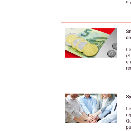
9 
Sm
cr
Le
(S
en
ré
Sy
Le
re
Qu
pu