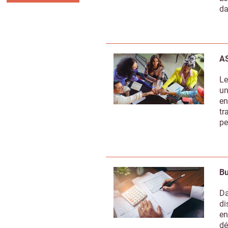
da
AS
Le
un
en
tr
pe
Bu
Da
di
en
dé