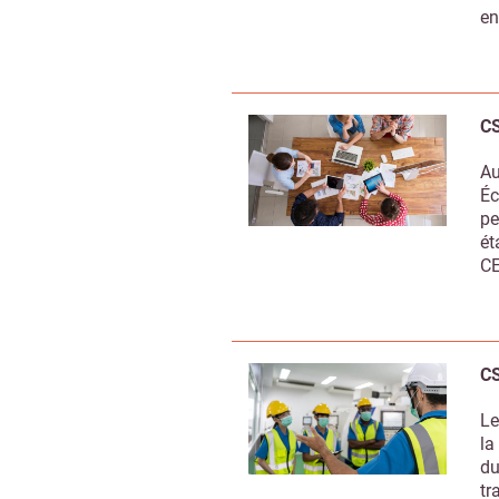
en
CS
Au
Éc
pe
ét
CE
CS
Le
la
du
tr