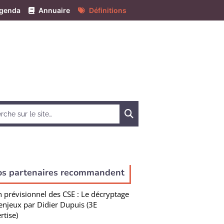
genda
Annuaire
Définitions
Chercher
os partenaires recommandent
n prévisionnel des CSE : Le décryptage
enjeux par Didier Dupuis (3E
rtise)