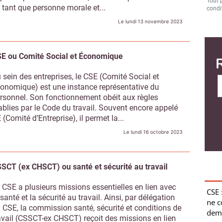
Tout 
 tant que personne morale et...
condit
Le lundi 13 novembre 2023
E ou Comité Social et Économique
CSE 
ne 
 sein des entreprises, le CSE (Comité Social et
dema
onomique) est une instance représentative du
rsonnel. Son fonctionnement obéit aux règles
Un em
ablies par le Code du travail. Souvent encore appelé
déloya
 (Comité d’Entreprise), il permet la...
CFDT
Le lundi 16 octobre 2023
géné
« Rém
juste.
SCT (ex CHSCT) ou santé et sécurité au travail
Empl
une 
 CSE a plusieurs missions essentielles en lien avec
« L’e
 santé et la sécurité au travail. Ainsi, par délégation
(0 %, 
 CSE, la commission santé, sécurité et conditions de
CFE-
avail (CSSCT-ex CHSCT) reçoit des missions en lien