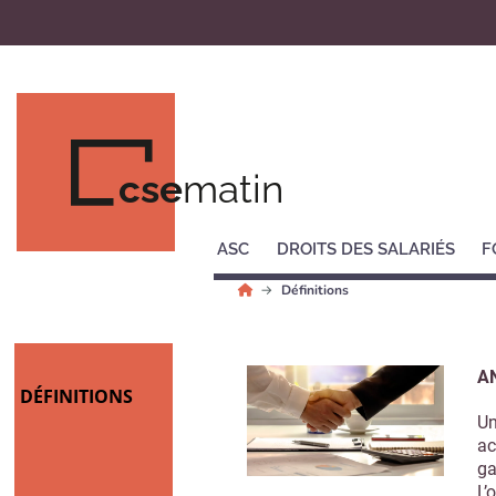
cse
matin
ASC
DROITS DES SALARIÉS
F
Définitions
AN
DÉFINITIONS
Un
ac
ga
L’