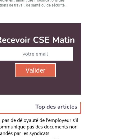
projet entraînant des modifications des
ions de travail, de santé ou de sécurité...
Top des articles
: pas de déloyauté de l’employeur s’il
communique pas des documents non
ndés par les syndicats
ployeur ne peut pas être considéré comme
l dans la négociation préélectorale faute...
 : Marylise Léon réélue secrétaire
rale
unérations. Égalité réelle. Transition écologique
 Démocratie. Intelligence...
oi salarié : stable au T1 2026, après
quasi-stabilité au T4 2025 (Insee)
mploi salarié est stable au premier trimestre 2026
soit -4 900 emplois) après une...
CGC : Christelle Thieffinne élue