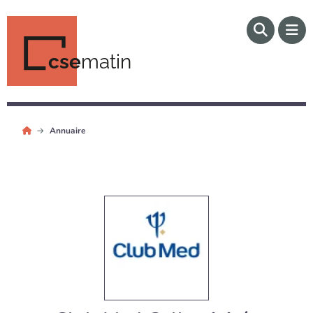
cse
matin
Annuaire