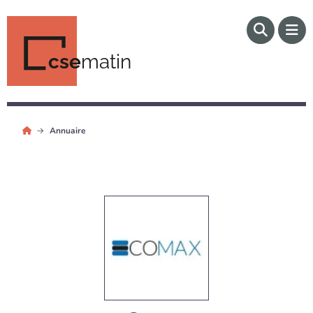
cse
matin
Annuaire