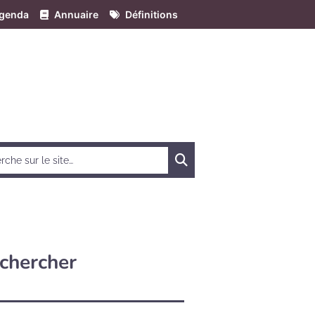
genda
Annuaire
Définitions
Chercher
chercher