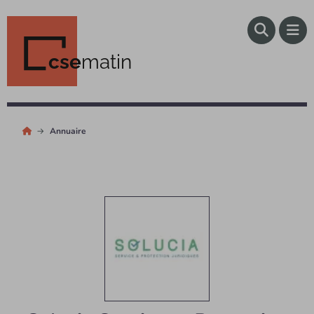
cse
matin
Annuaire