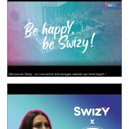
Découvrez Swizy : un concentré d'avantages salariés qui rend happY !