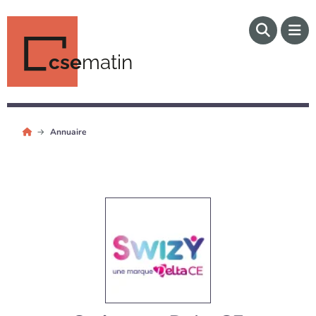
cse
matin
Annuaire