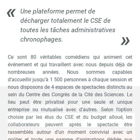
Une plateforme permet de
décharger totalement le CSE de
toutes les tâches administratives
chronophages.
Ce sont 80 véritables comédiens qui animent cet
événement et qui travaillent avec nous depuis déjà de
nombreuses années. Nous sommes capables
d’accueillir jusqu’à 1 500 personnes à chaque session et
nous disposons de 4 espaces de spectacles distincts au
sein du Centre des Congrès de la Cité des Sciences. Le
lieu peut être privatisé pour une seule et unique
Recevoir CSE Matin
Abonnez-vo
entreprise ou mutualisé avec d’autres. Selon l’option
choisie par les élus du CSE et du budget alloué, les
collaborateurs peuvent après le spectacle être
rassemblés autour d’un moment convivial avec un
Valider
goûter et toute une gamme d’animations dédiée aux