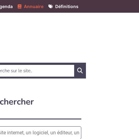
genda
Annuaire
Définitions
Chercher
chercher