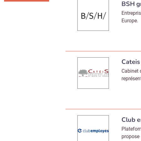
BSH g
Entrepri
Europe.
Cateis
Cabinet 
représen
Club 
Platefor
propose 