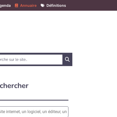
genda
Annuaire
Définitions
Chercher
chercher