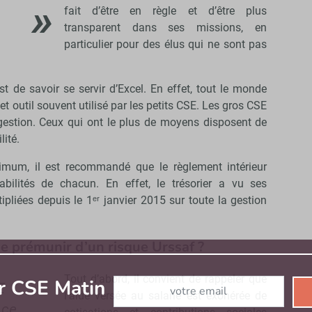
fait d’être en règle et d’être plus
transparent dans ses missions, en
particulier pour des élus qui ne sont pas
st de savoir se servir d’Excel. En effet, tout le monde
et outil souvent utilisé par les petits CSE. Les gros CSE
gestion. Ceux qui ont le plus de moyens disposent de
lité.
imum, il est recommandé que le règlement intérieur
sabilités de chacun. En effet, le trésorier a vu ses
ipliées depuis le 1ᵉʳ janvier 2015 sur toute la gestion
e prémunir d’un risque Urssaf ?
Abonnez-vous à notre newsletter
Tout d’abord, il convient de rappeler que
r CSE Matin
E
l’aide versée au salarié est exonérée de
 ce