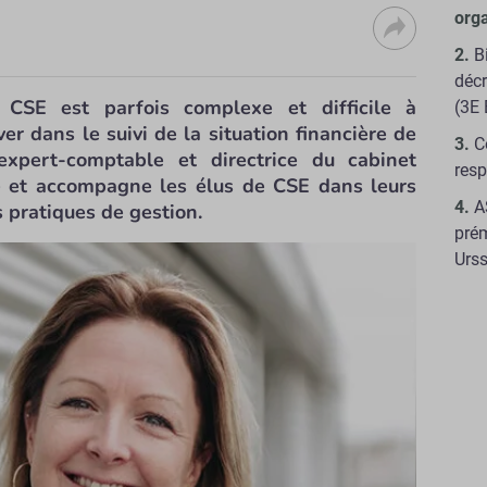
orga
B
décr
CSE est parfois complexe et difficile à
(3E 
er dans le suivi de la situation financière de
C
 expert-comptable et directrice du cabinet
resp
e et accompagne les élus de CSE dans leurs
A
 pratiques de gestion.
prém
Urss