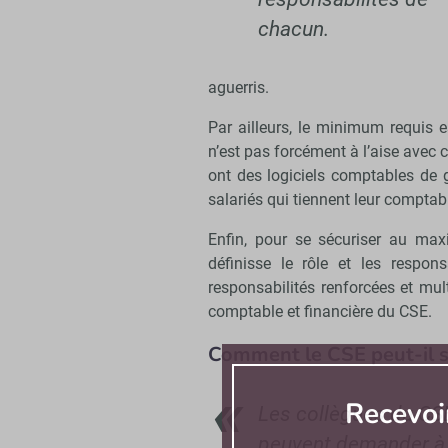
chacun.
aguerris.
Par ailleurs, le minimum requis e
n’est pas forcément à l’aise avec c
ont des logiciels comptables de 
salariés qui tiennent leur comptabi
Enfin, pour se sécuriser au max
définisse le rôle et les respon
responsabilités renforcées et mult
comptable et financière du CSE.
Comment le CSE peut-il s
Recevoi
Les collègues du CS
peuvent demander à