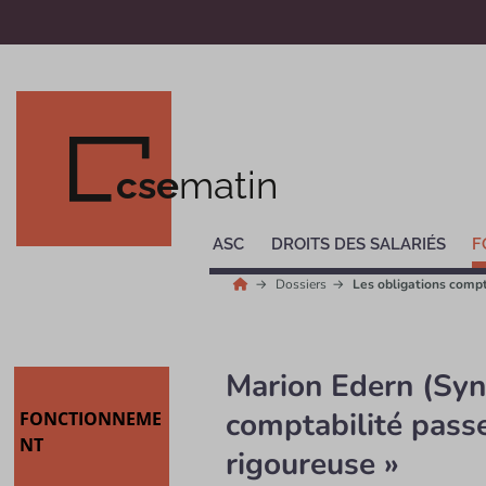
cse
matin
ASC
DROITS DES SALARIÉS
F
Dossiers
Les obligations comp
Marion Edern (Synd
comptabilité pass
FONCTIONNEME
NT
rigoureuse »