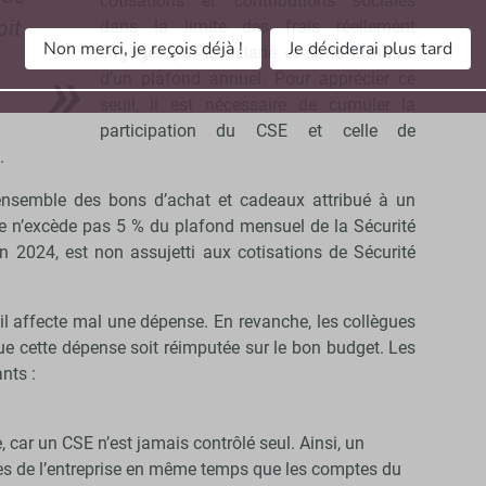
cotisations et contributions sociales
oit
dans la limite des frais réellement
Non merci, je reçois déjà !
Je déciderai plus tard
engagés par le salarié et dans la limite
d’un plafond annuel. Pour apprécier ce
seuil, il est nécessaire de cumuler la
participation du CSE et celle de
.
ensemble des bons d’achat et cadeaux attribué à un
le n’excède pas 5 % du plafond mensuel de la Sécurité
n 2024, est non assujetti aux cotisations de Sécurité
il affecte mal une dépense. En revanche, les collègues
 cette dépense soit réimputée sur le bon budget. Les
nts :
e, car un CSE n’est jamais contrôlé seul. Ainsi, un
tes de l’entreprise en même temps que les comptes du