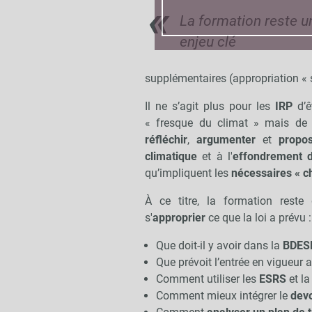
La formation reste u
enjeu clé
supplémentaires (appropriation « 
Il ne s’agit plus pour les
IRP
d’ê
« fresque du climat » mais de
réfléchir
,
argumenter
et
propo
climatique
et à l'
effondrement d
qu’impliquent les
nécessaires « 
À ce titre, la formation rest
s'
approprier
ce que la loi a prévu :
Que doit-il y avoir dans la
BDES
Que prévoit l’entrée en vigueur
Comment utiliser les
ESRS
et l
Comment mieux intégrer le
devo