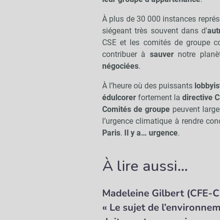
À plus de 30 000 instances repré
siégeant très souvent dans d'
aut
CSE et les comités de groupe co
contribuer à
sauver
notre plan
négociées
.
À l’heure où des puissants
lobbyis
édulcorer
fortement la
directive 
Comités de groupe
peuvent large
l’urgence climatique à rendre con
Paris
.
Il y a… urgence
.
À lire aussi…
Madeleine Gilbert (CFE-C
« Le sujet de l’environne