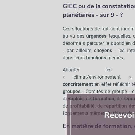
GIEC ou de la constatation
planétaires - sur 9 - ?
Ces situations de fait sont inadm
au vu des
urgences
, lesquelles, 
désormais percuter le quotidien 
- par ailleurs
citoyens
- les inte
dans leurs
fonctions
mêmes.
Aborder les su
« climat/environnement »,
concrètement
en effet réfléchir
groupes
- Comités de groupe - 
d'
emplois
, de
formation
, de
rému
de
profitabilité
, de
répartition d
Recevoi
fondements mêmes du rôle et de l’
En matière de formation,