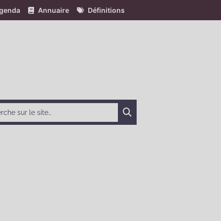
genda
Annuaire
Définitions
Chercher