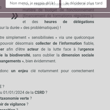
Non merci, je reçois déjà !
Je déciderai plus tard
Des
moyens financiers
accrus en
n
matière de budget de fonctionnement
(financement de formations régulières ),
et des
heures de délégations
sur la durée » des problématiques) !
tre simplement « sensibilisées » via une quelconque
 pouvoir désormais
collecter de l’information
fiable,
ser
afin d’être
acteur
de la lutte face à l'
urgence
e la biodiversité
, sans oublier la
dimension sociale
changements »
, bien évidemment.
e donc
un enjeu
clé notamment pour correctement
E
?
 au 01/01/2024 de la
CSRD
?
a
taxonomie verte
?
ir de vigilance
?