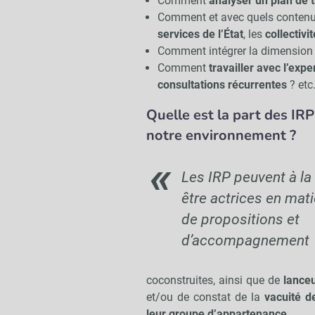
Comment
analyser un plan de t
Comment et avec quels conten
services de l’État
, les
collectivit
Comment intégrer la dimensio
Comment
travailler avec l’exp
consultations récurrentes
? etc
Quelle est la part des IRP
notre environnement ?
Les IRP peuvent à la 
être actrices en mati
de propositions et
d’accompagnement
coconstruites, ainsi que de
lanceu
et/ou de constat de la
vacuité d
leur groupe d’appartenance
.