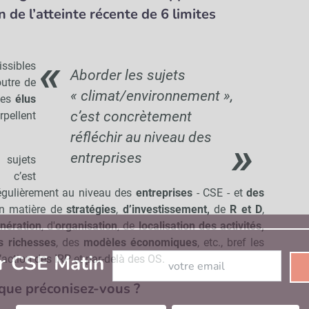
 de l’atteinte récente de 6 limites
issibles
Aborder les sujets
outre de
« climat/environnement »,
des
élus
c’est concrètement
rpellent
réfléchir au niveau des
entreprises
jets
 c’est
 régulièrement au niveau des
entreprises
- CSE - et
des
en matière de
stratégies
,
d’investissement,
de
R et D
,
nération
, d'
organisation
, de
localisation des activités,
es richesses
, des
modèles économiques
, etc., bref les
Abonnez-vous à notre newsletter
r CSE Matin
action des IRP et par-delà des OS.
 que préconisez-vous ?