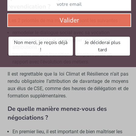
revendication ?
Valider
Les 2 priorités de ma mandature sont les suivantes :
remodeler le dialogue social avec sa vocation
environnementale et s’approprier ces nouvelles
Non merci, je reçois déjà
Je déciderai plus
attributions ;
!
tard
travailler sur une transition écologique juste en
rapport avec l’évolution des métiers.
Il est regrettable que la loi Climat et Résilience n’ait pas
rendu obligatoire l’attribution de davantage de moyens
aux élus de CSE, comme des heures de délégation et de
formation supplémentaires.
De quelle manière menez-vous des
négociations ?
En premier lieu, il est important de bien maîtriser les