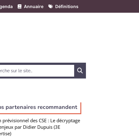
genda
Annuaire
Définitions
Chercher
os partenaires recommandent
n prévisionnel des CSE : Le décryptage
enjeux par Didier Dupuis (3E
rtise)