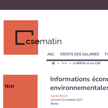
cse
matin
ASC
DROITS DES SALARIÉS
F
Tech
la BDESE et les CSE
Informations écon
environnementales 
TECH
Agnès Redon
Le
lundi 25 octobre 2021
Bdese