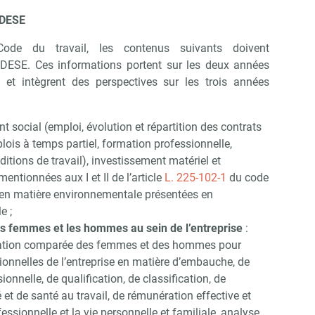
BDESE
Non merci, je reçois déjà !
Je déciderai plus tard
de du travail, les contenus suivants doivent
 BDESE. Ces informations portent sur les deux années
 et intègrent des perspectives sur les trois années
 social (emploi, évolution et répartition des contrats
lois à temps partiel, formation professionnelle,
ditions de travail), investissement matériel et
mentionnées aux I et II de l’article
L. 225-102-1
du code
en matière environnementale présentées en
e ;
les femmes et les hommes au sein de l’entreprise
:
tuation comparée des femmes et des hommes pour
onnelles de l’entreprise en matière d’embauche, de
onnelle, de qualification, de classification, de
é et de santé au travail, de rémunération effective et
ofessionnelle et la vie personnelle et familiale, analyse