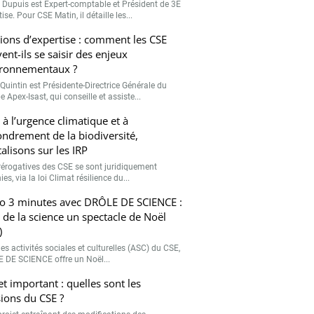
r Dupuis est Expert-comptable et Président de 3E
ise. Pour CSE Matin, il détaille les...
ions d’expertise : comment les CSE
ent-ils se saisir des enjeux
ronnementaux ?
Quintin est Présidente-Directrice Générale du
 Apex-Isast, qui conseille et assiste...
 à l’urgence climatique et à
fondrement de la biodiversité,
talisons sur les IRP
rérogatives des CSE se sont juridiquement
ies, via la loi Climat résilience du...
o 3 minutes avec DRÔLE DE SCIENCE :
e de la science un spectacle de Noël
)
es activités sociales et culturelles (ASC) du CSE,
 DE SCIENCE offre un Noël...
et important : quelles sont les
ions du CSE ?