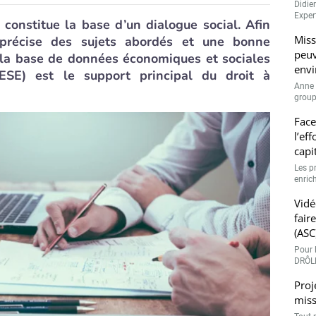
Didie
Expert
 constitue la base d’un dialogue social. Afin
Miss
 précise des sujets abordés et une bonne
peuv
la base de données économiques et sociales
envi
ESE) est le support principal du droit à
Anne 
groupe
Face
l’ef
capi
Les p
enrich
Vidé
fair
(ASC
Pour l
DRÔLE
Proj
miss