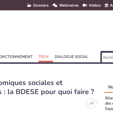
Dossiers
Webinaires
Vidéos
A
ONCTIONNEMENT
TECH
DIALOGUE SOCIAL
omiques sociales et
N
: la BDESE pour quoi faire ?
Bila
des 
Expe