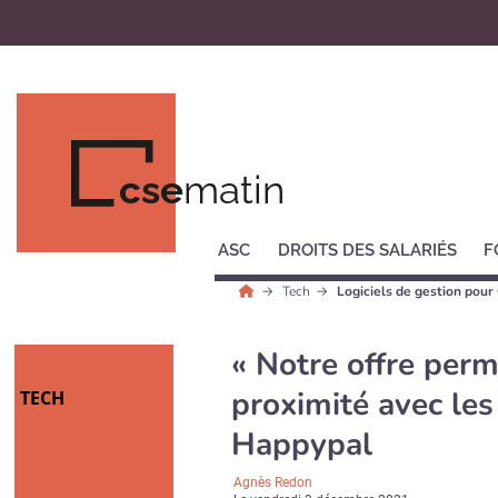
cse
matin
ASC
DROITS DES SALARIÉS
F
Tech
Logiciels de gestion pour
« Notre offre perm
proximité avec les
TECH
Happypal
Agnès Redon