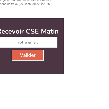
projet entraînant des modifications des
ions de travail, de santé ou de sécurité...
Recevoir CSE Matin
Abonnez-vous à notre n
Valider