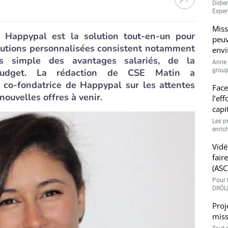
Didie
Expert
Miss
, Happypal est la solution tout-en-un pour
peuv
solutions personnalisées consistent notamment
envi
us simple des avantages salariés, de la
Anne 
udget. La rédaction de CSE Matin a
groupe
 co-fondatrice de Happypal sur les attentes
Face
nouvelles offres à venir.
l’ef
capi
Les p
enrich
Vidé
fair
(ASC
Pour l
DRÔLE
Proj
miss