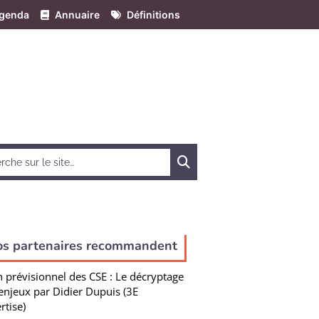
genda
Annuaire
Définitions
Chercher
os partenaires recommandent
n prévisionnel des CSE : Le décryptage
enjeux par Didier Dupuis (3E
rtise)