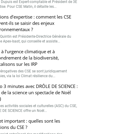
r Dupuis est Expert-comptable et Président de 3E
ise. Pour CSE Matin, il détaille les...
ions d’expertise : comment les CSE
ent-ils se saisir des enjeux
ronnementaux ?
Quintin est Présidente-Directrice Générale du
 Apex-Isast, qui conseille et assiste...
 à l’urgence climatique et à
fondrement de la biodiversité,
talisons sur les IRP
rérogatives des CSE se sont juridiquement
ies, via la loi Climat résilience du...
o 3 minutes avec DRÔLE DE SCIENCE :
e de la science un spectacle de Noël
)
es activités sociales et culturelles (ASC) du CSE,
 DE SCIENCE offre un Noël...
et important : quelles sont les
ions du CSE ?