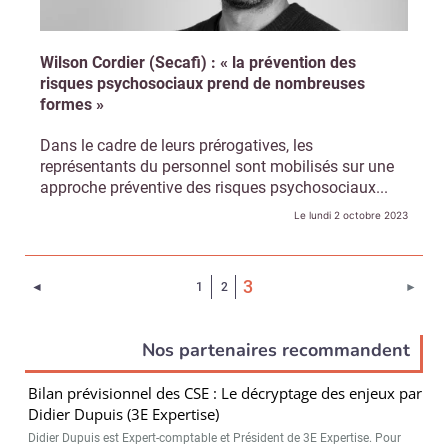
Wilson Cordier (Secafi) : « la prévention des
risques psychosociaux prend de nombreuses
formes »
Dans le cadre de leurs prérogatives, les
représentants du personnel sont mobilisés sur une
approche préventive des risques psychosociaux...
Le lundi 2 octobre 2023
(Page courante)
3
Page précédente
Page 
◄
1
2
►
Nos partenaires recommandent
Bilan prévisionnel des CSE : Le décryptage des enjeux par
Didier Dupuis (3E Expertise)
Didier Dupuis est Expert-comptable et Président de 3E Expertise. Pour