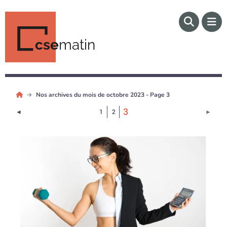
cse
matin
Nos archives du mois de octobre 2023 - Page 3
(Page courante)
3
Page précédente
Page 
◄
1
2
►