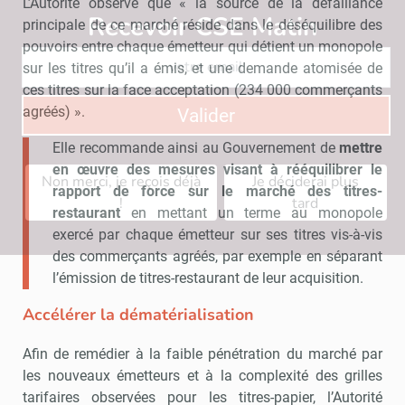
L’Autorité observe que « la source de la défaillance
Recevoir CSE Matin
Abonnez-vo
principale de ce marché réside dans le déséquilibre des
pouvoirs entre chaque émetteur qui détient un monopole
sur les titres qu’il a émis, et une demande atomisée de
ces titres sur la face acceptation (234 000 commerçants
agréés) ».
Valider
Elle recommande ainsi au Gouvernement de
mettre
en œuvre des mesures visant à rééquilibrer le
Non merci, je reçois déjà
Je déciderai plus
rapport de force sur le marché des titres-
!
tard
restaurant
en mettant un terme au monopole
exercé par chaque émetteur sur ses titres vis-à-vis
des commerçants agréés, par exemple en séparant
l’émission de titres-restaurant de leur acquisition.
Accélérer la dématérialisation
Afin de remédier à la faible pénétration du marché par
les nouveaux émetteurs et à la complexité des grilles
tarifaires observées pour les titres-papier, l’Autorité