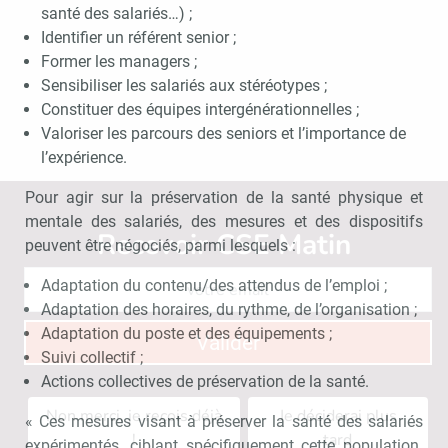
santé des salariés…) ;
Identifier un référent senior ;
Former les managers ;
Sensibiliser les salariés aux stéréotypes ;
Constituer des équipes intergénérationnelles ;
Valoriser les parcours des seniors et l’importance de
l’expérience.
Pour agir sur la préservation de la santé physique et
mentale des salariés, des mesures et des dispositifs
Recevoir CSE Matin
Abonnez-vo
peuvent être négociés, parmi lesquels :
Adaptation du contenu/des attendus de l’emploi ;
Adaptation des horaires, du rythme, de l’organisation ;
Adaptation du poste et des équipements ;
Valider
Suivi collectif ;
Actions collectives de préservation de la santé.
Non merci, je reçois déjà
Je déciderai plus
« Ces mesures visant à préserver la santé des salariés
!
tard
expérimentés, ciblant spécifiquement cette population.