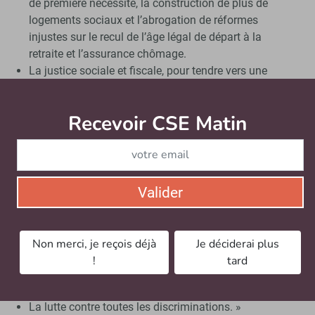
de première nécessité, la construction de plus de
logements sociaux et l’abrogation de réformes
injustes sur le recul de l’âge légal de départ à la
retraite et l’assurance chômage.
La justice sociale et fiscale, pour tendre vers une
société plus soutenable et moins inégalitaire. Nous
devons éradiquer la misère dans notre société. C’est
Recevoir CSE Matin
Abonnez-vo
possible en répartissant plus justement les richesses
et en augmentant la contribution des plus riches et
des multinationales.
Un nouveau pacte de la vie au travail, pour lui
redonner du sens et mettre un terme au “mal-travail”.
Valider
Cela ne peut se faire sans respect des organisations
syndicales qui doivent bénéficier de vrais rôles et de
vrais droits au sein des entreprises. Nous porterons
Non merci, je reçois déjà
Je déciderai plus
avec force l’égalité salariale et l’amélioration générale
!
tard
des conditions de travail pour tous les travailleuses et
travailleurs.
La lutte contre toutes les discriminations. »