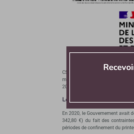
Cette décision est prise « en ra
l’année 2021 ». « Cette mesure pe
salariés et l’activité des commerce
Recevoi
contribution de sécurité sociale,
CSE doivent être d’un montant in
mesures sanitaires qui ont de no
2021, ce plafond est exceptionnell
Le plafond avait doublé 
En 2020, le Gouvernement avait dé
342,80 €) du fait des contraintes
périodes de confinement du print