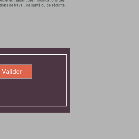
projet entraînant des modifications des
ions de travail, de santé ou de sécurité...
Valider