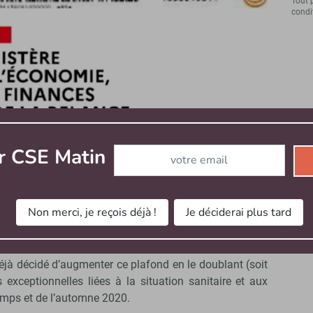
Tout 
condit
ison des conditions particulières rencontrées pendant
rmettra par ailleurs de soutenir le pouvoir d’achat des
s », ajoutent-ils. Pour être exonérés de cotisation et de
Abonnez-vous à notre newsletter
r CSE Matin
 les chèques-cadeaux distribués en particulier par les
férieur à 171,40 €. « Du fait de la prolongation des
uveau affecté l’activité des CSE au cours de l’année
ement relevé. »
Non merci, je reçois déjà !
Je déciderai plus tard
en 2020
jà décidé d’augmenter ce plafond en le doublant (soit
 exceptionnelles liées à la situation sanitaire et aux
emps et de l’automne 2020.