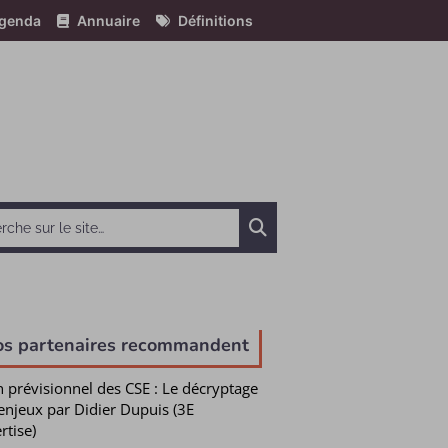
genda
Annuaire
Définitions
Chercher
os partenaires recommandent
n prévisionnel des CSE : Le décryptage
enjeux par Didier Dupuis (3E
rtise)