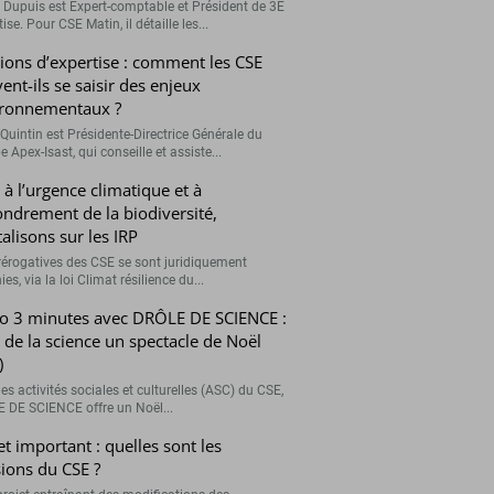
r Dupuis est Expert-comptable et Président de 3E
ise. Pour CSE Matin, il détaille les...
ions d’expertise : comment les CSE
ent-ils se saisir des enjeux
ronnementaux ?
Quintin est Présidente-Directrice Générale du
 Apex-Isast, qui conseille et assiste...
 à l’urgence climatique et à
fondrement de la biodiversité,
talisons sur les IRP
rérogatives des CSE se sont juridiquement
ies, via la loi Climat résilience du...
o 3 minutes avec DRÔLE DE SCIENCE :
e de la science un spectacle de Noël
)
es activités sociales et culturelles (ASC) du CSE,
 DE SCIENCE offre un Noël...
et important : quelles sont les
ions du CSE ?