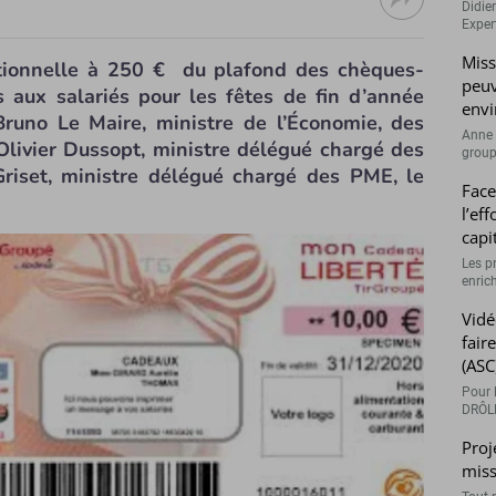
Didie
Expert
Miss
ionnelle à 250 € du plafond des chèques-
peuv
 aux salariés pour les fêtes de fin d’année
envi
runo Le Maire, ministre de l’Économie, des
Anne 
Olivier Dussopt, ministre délégué chargé des
groupe
riset, ministre délégué chargé des PME, le
Face
l’ef
capi
Les p
enrich
Vidé
fair
(ASC
Pour l
DRÔLE
Proj
miss