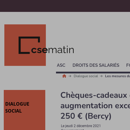
cse
matin
ASC
DROITS DES SALARIÉS
F
Dialogue social
Les mesures d
Chèques-cadeaux di
augmentation exce
DIALOGUE
SOCIAL
250 € (Bercy)
Le
jeudi 2 décembre 2021