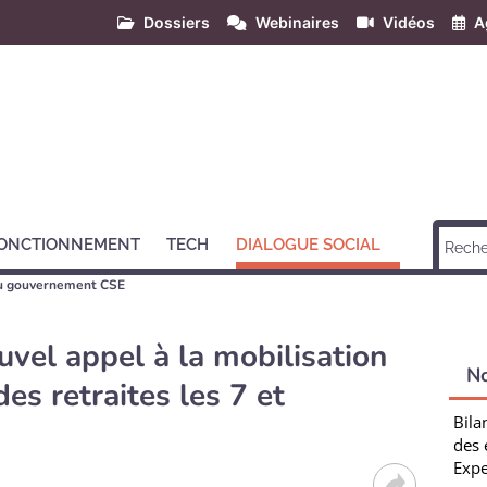
Dossiers
Webinaires
Vidéos
A
ONCTIONNEMENT
TECH
DIALOGUE SOCIAL
u gouvernement CSE
ouvel appel à la mobilisation
N
es retraites les 7 et
Bila
des 
Expe