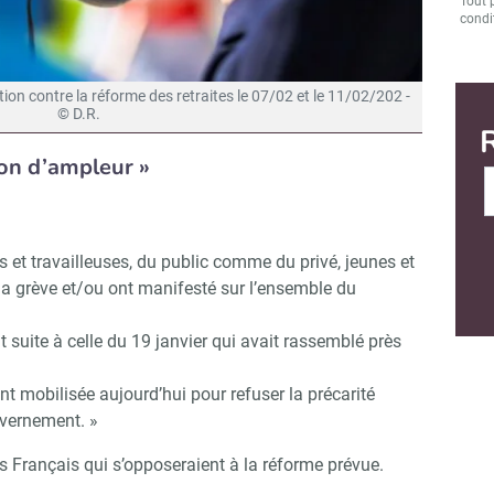
Tout 
condit
ation contre la réforme des retraites le 07/02 et le 11/02/202 -
© D.R.
ion d’ampleur »
Abonnez-vous à notre newsletter
r CSE Matin
rs et travailleuses, du public comme du privé, jeunes et
r la grève et/ou ont manifesté sur l’ensemble du
Non merci, je reçois déjà !
Je déciderai plus tard
t suite à celle du 19 janvier qui avait rassemblé près
nt mobilisée aujourd’hui pour refuser la précarité
vernement. »
s Français qui s’opposeraient à la réforme prévue.