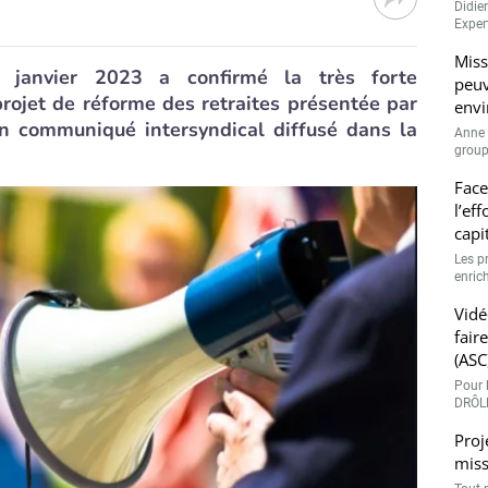
Didie
Expert
Miss
 janvier 2023 a confirmé la très forte
peuv
projet de réforme des retraites présentée par
envi
n communiqué intersyndical diffusé dans la
Anne 
groupe
Face
l’ef
capi
Les p
enrich
Vidé
fair
(ASC
Pour l
DRÔLE
Proj
miss