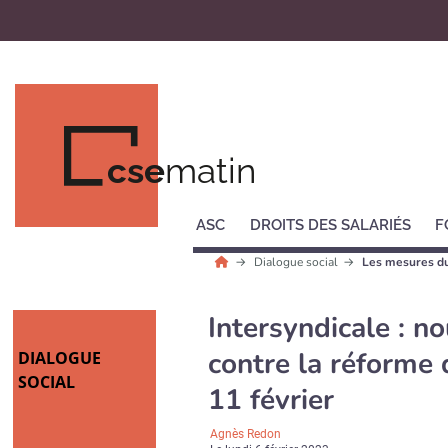
cse
matin
ASC
DROITS DES SALARIÉS
F
Dialogue social
Les mesures d
Intersyndicale : n
contre la réforme d
DIALOGUE
SOCIAL
11 février
Agnès Redon