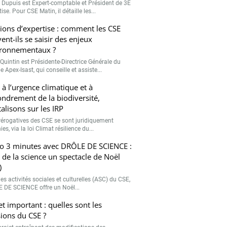
r Dupuis est Expert-comptable et Président de 3E
ise. Pour CSE Matin, il détaille les...
ions d’expertise : comment les CSE
ent-ils se saisir des enjeux
ronnementaux ?
Quintin est Présidente-Directrice Générale du
 Apex-Isast, qui conseille et assiste...
 à l’urgence climatique et à
fondrement de la biodiversité,
talisons sur les IRP
rérogatives des CSE se sont juridiquement
ies, via la loi Climat résilience du...
o 3 minutes avec DRÔLE DE SCIENCE :
e de la science un spectacle de Noël
)
es activités sociales et culturelles (ASC) du CSE,
 DE SCIENCE offre un Noël...
et important : quelles sont les
ions du CSE ?