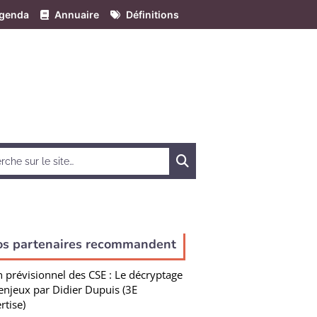
genda
Annuaire
Définitions
Chercher
os partenaires recommandent
n prévisionnel des CSE : Le décryptage
enjeux par Didier Dupuis (3E
rtise)