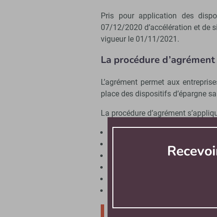
Pris pour application des dispo
07/12/2020 d’accélération et de sim
vigueur le 01/11/2021.
La procédure d’agrément 
L’agrément permet aux entreprise
place des dispositifs d’épargne s
La procédure d’agrément s’appliq
d’intéressement,
de participation,
Recevoi
ou instaurant un plan d’épargne 
un plan d’épargne interentrepris
un plan d’épargne retraite d’entre
un plan d’épargne retraite d’entre
« Seuls les accords ouvrant 