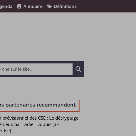
genda
Annuaire
Définitions
Chercher
os partenaires recommandent
n prévisionnel des CSE : Le décryptage
enjeux par Didier Dupuis (3E
rtise)