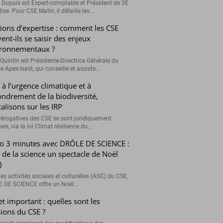
r Dupuis est Expert-comptable et Président de 3E
ise. Pour CSE Matin, il détaille les...
ions d’expertise : comment les CSE
ent-ils se saisir des enjeux
ronnementaux ?
Quintin est Présidente-Directrice Générale du
 Apex-Isast, qui conseille et assiste...
 à l’urgence climatique et à
fondrement de la biodiversité,
talisons sur les IRP
rérogatives des CSE se sont juridiquement
ies, via la loi Climat résilience du...
o 3 minutes avec DRÔLE DE SCIENCE :
e de la science un spectacle de Noël
)
es activités sociales et culturelles (ASC) du CSE,
 DE SCIENCE offre un Noël...
et important : quelles sont les
ions du CSE ?