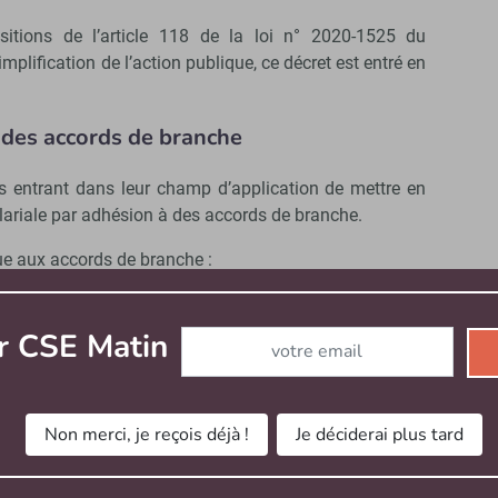
sitions de l’article 118 de la loi n° 2020-1525 du
plification de l’action publique, ce décret est entré en
des accords de branche
s entrant dans leur champ d’application de mettre en
alariale par adhésion à des accords de branche.
ue aux accords de branche :
Abonnez-vous à notre newsletter
r CSE Matin
entreprise,
es,
prise collectif,
Non merci, je reçois déjà !
Je déciderai plus tard
prise collectif interentreprises.
droit aux adhésions des entreprises et les avenants à