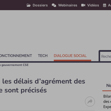
Dossiers
Webinaires
Vidéos
A
ONCTIONNEMENT
TECH
DIALOGUE SOCIAL
u gouvernement CSE
: les délais d’agrément des
N
e sont précisés
Bila
des 
Expe