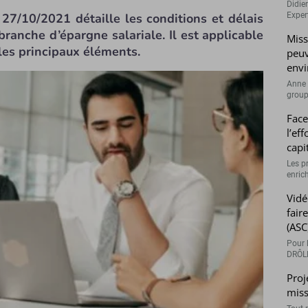
Didie
27/10/2021 détaille les conditions et délais
Expert
ranche d’épargne salariale. Il est applicable
Miss
les principaux éléments.
peuv
envi
Anne 
groupe
Face
l’ef
capi
Les p
enrich
Vidé
fair
(ASC
Pour l
DRÔLE
Proj
miss