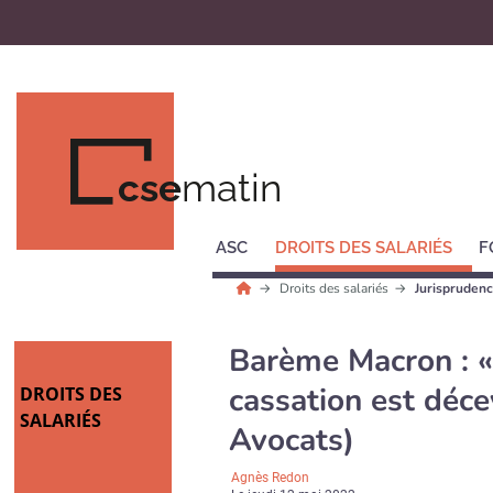
cse
matin
ASC
DROITS DES SALARIÉS
F
Droits des salariés
Jurisprudenc
Barème Macron : « 
cassation est déce
DROITS DES
SALARIÉS
Avocats)
Agnès Redon