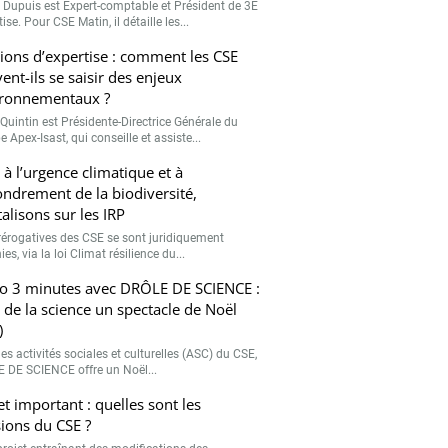
r Dupuis est Expert-comptable et Président de 3E
ise. Pour CSE Matin, il détaille les...
ions d’expertise : comment les CSE
ent-ils se saisir des enjeux
ronnementaux ?
Quintin est Présidente-Directrice Générale du
 Apex-Isast, qui conseille et assiste...
 à l’urgence climatique et à
fondrement de la biodiversité,
talisons sur les IRP
rérogatives des CSE se sont juridiquement
ies, via la loi Climat résilience du...
o 3 minutes avec DRÔLE DE SCIENCE :
e de la science un spectacle de Noël
)
es activités sociales et culturelles (ASC) du CSE,
 DE SCIENCE offre un Noël...
et important : quelles sont les
ions du CSE ?