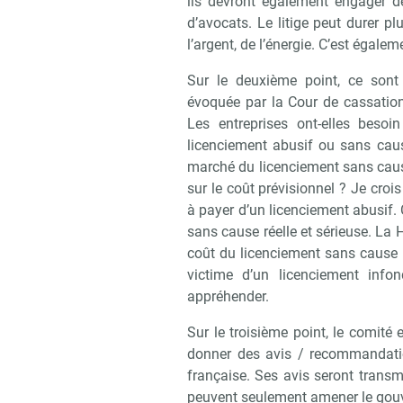
ils devront également engager de
d’avocats. Le litige peut durer 
l’argent, de l’énergie. C’est égale
Sur le deuxième point, ce sont p
évoquée par la Cour de cassation
Les entreprises ont-elles beso
licenciement abusif ou sans cause
marché du licenciement sans cause
sur le coût prévisionnel ? Je crois
à payer d’un licenciement abusif. 
sans cause réelle et sérieuse. La H
coût du licenciement sans cause r
victime d’un licenciement infond
appréhender.
Sur le troisième point, le comité 
donner des avis / recommandation
française. Ses avis seront transm
peuvent seulement amener le gouv