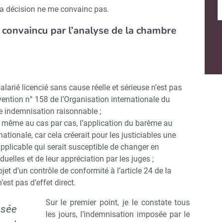
 la décision ne me convainc pas.
 convaincu par l’analyse de la chambre
arié licencié sans cause réelle et sérieuse n’est pas
nvention n° 158 de l’Organisation internationale du
ne indemnisation raisonnable ;
r, même au cas par cas, l’application du barème au
ationale, car cela créerait pour les justiciables une
 applicable qui serait susceptible de changer en
uelles et de leur appréciation par les juges ;
bjet d’un contrôle de conformité à l’article 24 de la
Abonnez-vous à notre newsletter
r CSE Matin
est pas d’effet direct.
Sur le premier point, je le constate tous
osée
les jours, l’indemnisation imposée par le
Non merci, je reçois déjà !
Je déciderai plus tard