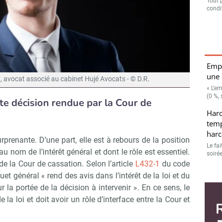
Tout 
condit
Empl
une 
 avocat associé au cabinet Hujé Avocats - © D.R.
« L’e
(0 %, 
te décision rendue par la Cour de
Harc
temp
harc
rprenante. D’une part, elle est à rebours de la position
Le fai
au nom de l’intérêt général et dont le rôle est essentiel.
soiré
e la Cour de cassation. Selon l’article
L432-1
du code
quet général « rend des avis dans l’intérêt de la loi et du
 la portée de la décision à intervenir ». En ce sens, le
 la loi et doit avoir un rôle d’interface entre la Cour et