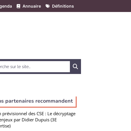
genda
Annuaire
Définitions
Chercher
os partenaires recommandent
n prévisionnel des CSE : Le décryptage
enjeux par Didier Dupuis (3E
rtise)