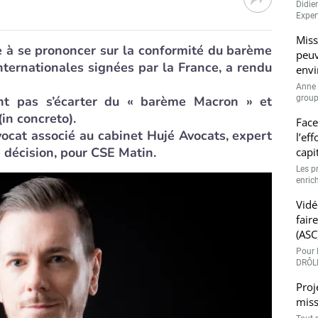
Didie
Expert
Miss
ée à se prononcer sur la conformité du barème
peuv
ternationales signées par la France, a rendu
envi
Anne 
ont pas s’écarter du « barème Macron » et
groupe
(in concreto).
Face
vocat associé au cabinet Hujé Avocats, expert
l’ef
e décision, pour CSE Matin.
capi
Les p
enrich
Vidé
fair
(ASC
Pour l
DRÔLE
Proj
miss