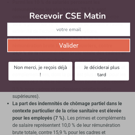
Parmi les 10 % de salariés percevant les
rémunérations les plus basses, 78,5 % sont
Recevoir CSE Matin
Abonnez-vo
concernés par les primes et compléments
, contre
96,8 % parmi les 10 % de salariés se situant à l’autre
extrémité de l’échelle des rémunérations.
La part variable représente 26,3 % de la
Valider
rémunération brute totale des ouvriers, contre
24,9 % de la rémunération brute totale des cadres et
professions intellectuelles supérieures.
Cet écart
Non merci, je reçois déjà
Je déciderai plus
résulte principalement des heures supplémentaires et
!
tard
complémentaires, dont la part est plus élevée pour les
ouvriers (4,7 % de la rémunération brute totale, contre
0,5 % pour cadres et professions intellectuelles
supérieures).
La part des indemnités de chômage partiel dans le
contexte particulier de la crise sanitaire est élevée
pour les employés (7 %).
Les primes et compléments
de salaire représentent 10,0 % de leur rémunération
brute totale, contre 15,9 % pour les cadres et