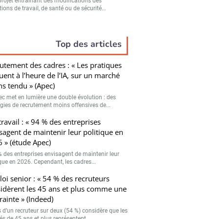
projet entraînant des modifications des
ions de travail, de santé ou de sécurité...
Top des articles
utement des cadres : « Les pratiques
uent à l’heure de l’IA, sur un marché
s tendu » (Apec)
pec met en lumière une double évolution : des
égies de recrutement moins offensives de...
travail : « 94 % des entreprises
sagent de maintenir leur politique en
 » (étude Apec)
% des entreprises envisagent de maintenir leur
ique en 2026. Cependant, les cadres...
oi senior : « 54 % des recruteurs
idèrent les 45 ans et plus comme une
rainte » (Indeed)
s d’un recruteur sur deux (54 %) considère que les
és de 45 ans et plus représentent...