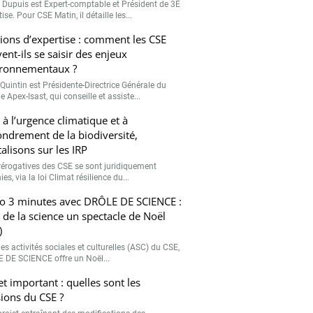
r Dupuis est Expert-comptable et Président de 3E
ise. Pour CSE Matin, il détaille les...
ions d’expertise : comment les CSE
ent-ils se saisir des enjeux
ronnementaux ?
Quintin est Présidente-Directrice Générale du
 Apex-Isast, qui conseille et assiste...
 à l’urgence climatique et à
fondrement de la biodiversité,
talisons sur les IRP
rérogatives des CSE se sont juridiquement
ies, via la loi Climat résilience du...
o 3 minutes avec DRÔLE DE SCIENCE :
e de la science un spectacle de Noël
)
es activités sociales et culturelles (ASC) du CSE,
 DE SCIENCE offre un Noël...
et important : quelles sont les
ions du CSE ?