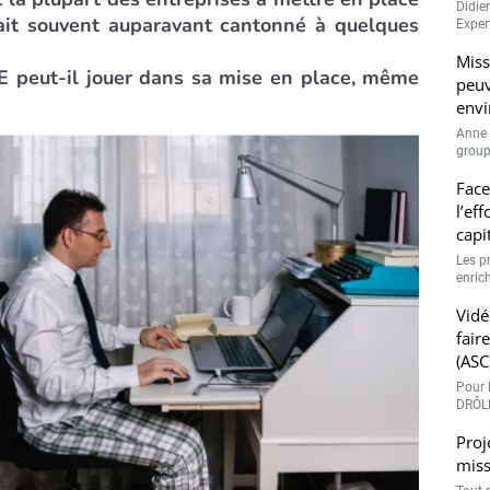
Didie
 était souvent auparavant cantonné à quelques
Expert
Miss
SE peut-il jouer dans sa mise en place, même
peuv
envi
Anne 
groupe
Face
l’ef
capi
Les p
enrich
Vidé
fair
(ASC
Pour l
DRÔLE
Proj
miss