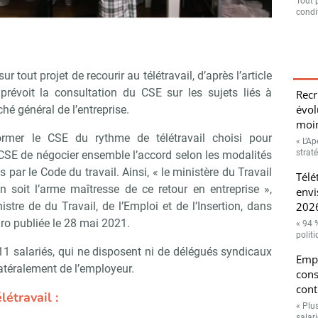
Tout 
condit
r tout projet de recourir au télétravail, d’après l’article
l prévoit la consultation du CSE sur les sujets liés à
Recr
évol
ché général de l’entreprise.
moin
former le CSE du rythme de télétravail choisi pour
« L’A
strat
CSE de négocier ensemble l’accord selon les modalités
par le Code du travail. Ainsi, « le ministère du Travail
Télé
n soit l’arme maîtresse de ce retour en entreprise »,
envi
2026
stre de du Travail, de l’Emploi et de l’Insertion, dans
ro publiée le 28 mai 2021.
« 94 
polit
11 salariés, qui ne disposent ni de délégués syndicaux
Empl
latéralement de l’employeur.
cons
cont
létravail :
« Plu
salari