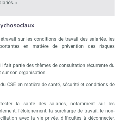
lariés. »
sychosociaux
étravail sur les conditions de travail des salariés, les
ortantes en matière de prévention des risques
Abonnez-vous à notre newsletter
r CSE Matin
ail fait partie des thèmes de consultation récurrente du
t sur son organisation.
Non merci, je reçois déjà !
Je déciderai plus tard
s du CSE en matière de santé, sécurité et conditions de
affecter la santé des salariés, notamment sur les
olement, l’éloignement, la surcharge de travail, le non-
liation avec la vie privée, difficultés à déconnecter,