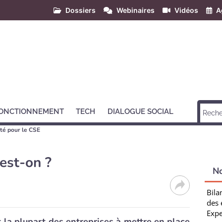
Dossiers
Webinaires
Vidéos
A
ONCTIONNEMENT
TECH
DIALOGUE SOCIAL
té pour le CSE
 est-on ?
N
Bila
des 
Expe
nt la plupart des entreprises à mettre en place