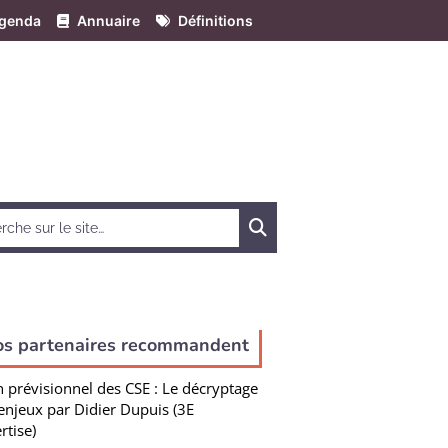
genda
Annuaire
Définitions
Chercher
os partenaires recommandent
n prévisionnel des CSE : Le décryptage
enjeux par Didier Dupuis (3E
rtise)