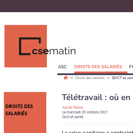
cse
matin
ASC
DROITS DES SALARIÉS
F
Droits des salariés
QVCT et san
Télétravail : où en
DROITS DES
Agnès Redon
SALARIÉS
Le
mercredi 20 octobre 2021
Qvct et santé
La crise sanitaire a contrai