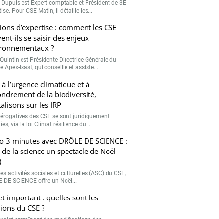
r Dupuis est Expert-comptable et Président de 3E
ise. Pour CSE Matin, il détaille les...
ions d’expertise : comment les CSE
ent-ils se saisir des enjeux
ronnementaux ?
Quintin est Présidente-Directrice Générale du
 Apex-Isast, qui conseille et assiste...
 à l’urgence climatique et à
fondrement de la biodiversité,
talisons sur les IRP
rérogatives des CSE se sont juridiquement
ies, via la loi Climat résilience du...
o 3 minutes avec DRÔLE DE SCIENCE :
e de la science un spectacle de Noël
)
es activités sociales et culturelles (ASC) du CSE,
 DE SCIENCE offre un Noël...
et important : quelles sont les
ions du CSE ?