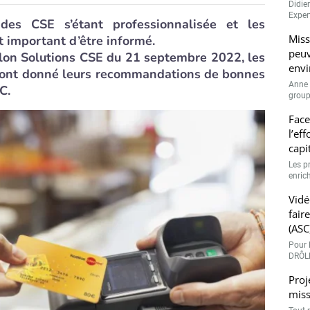
Didie
Expert
es CSE s’étant professionnalisée et les
Miss
st important d’être informé.
peuv
alon Solutions CSE du 21 septembre 2022, les
envi
 ont donné leurs recommandations de bonnes
Anne 
C.
groupe
Face
l’ef
capi
Les p
enrich
Vidé
fair
(ASC
Pour l
DRÔLE
Proj
miss