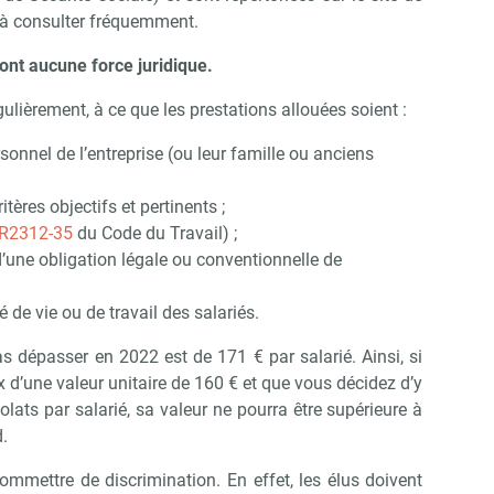
r à consulter fréquemment.
Abonnez-vous à notre newsletter
r CSE Matin
ont aucune force juridique.
régulièrement, à ce que les prestations allouées soient :
Non merci, je reçois déjà !
Je déciderai plus tard
sonnel de l’entreprise (ou leur famille ou anciens
tères objectifs et pertinents ;
R2312-35
du Code du Travail) ;
d’une obligation légale ou conventionnelle de
é de vie ou de travail des salariés.
s dépasser en 2022 est de 171 € par salarié. Ainsi, si
d’une valeur unitaire de 160 € et que vous décidez d’y
olats par salarié, sa valeur ne pourra être supérieure à
d.
commettre de discrimination. En effet, les élus doivent