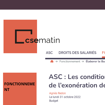
cse
matin
ASC
DROITS DES SALARIÉS
F
Fonctionnement
Élaborer le B
ASC : Les conditio
de l’exonération d
FONCTIONNEME
NT
Agnès Redon
Le
lundi 31 octobre 2022
Budget