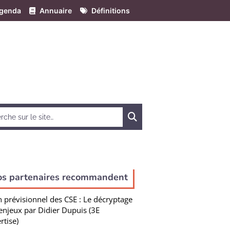
genda
Annuaire
Définitions
Chercher
os partenaires recommandent
n prévisionnel des CSE : Le décryptage
enjeux par Didier Dupuis (3E
rtise)