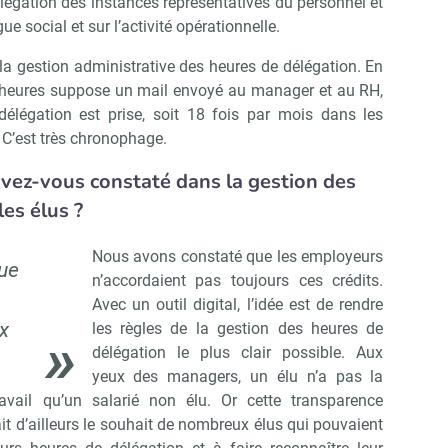
élégation des instances représentatives du personnel et
e social et sur l’activité opérationnelle.
 la gestion administrative des heures de délégation. En
Abonnez-vous à notre newsletter
r CSE Matin
es heures suppose un mail envoyé au manager et au RH,
élégation est prise, soit 18 fois par mois dans les
. C’est très chronophage.
Non merci, je reçois déjà !
Je déciderai plus tard
vez-vous constaté dans la gestion des
es élus ?
Nous avons constaté que les employeurs
ue
n’accordaient pas toujours ces crédits.
Avec un outil digital, l’idée est de rendre
x
les règles de la gestion des heures de
délégation le plus clair possible. Aux
yeux des managers, un élu n’a pas la
vail qu’un salarié non élu. Or cette transparence
tait d’ailleurs le souhait de nombreux élus qui pouvaient