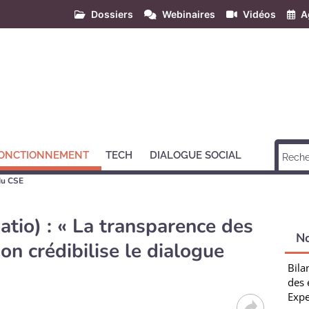
Dossiers
Webinaires
Vidéos
A
ONCTIONNEMENT
TECH
DIALOGUE SOCIAL
du CSE
atio) : « La transparence des
N
on crédibilise le dialogue
Bila
des 
Expe