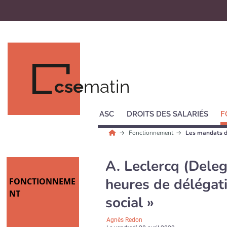
cse
matin
ASC
DROITS DES SALARIÉS
F
Fonctionnement
Les mandats 
A. Leclercq (Deleg
heures de délégati
FONCTIONNEME
NT
social »
Agnès Redon