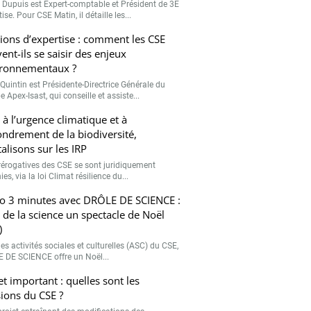
r Dupuis est Expert-comptable et Président de 3E
ise. Pour CSE Matin, il détaille les...
ions d’expertise : comment les CSE
ent-ils se saisir des enjeux
ronnementaux ?
Quintin est Présidente-Directrice Générale du
 Apex-Isast, qui conseille et assiste...
 à l’urgence climatique et à
fondrement de la biodiversité,
talisons sur les IRP
rérogatives des CSE se sont juridiquement
ies, via la loi Climat résilience du...
o 3 minutes avec DRÔLE DE SCIENCE :
e de la science un spectacle de Noël
)
es activités sociales et culturelles (ASC) du CSE,
 DE SCIENCE offre un Noël...
et important : quelles sont les
ions du CSE ?