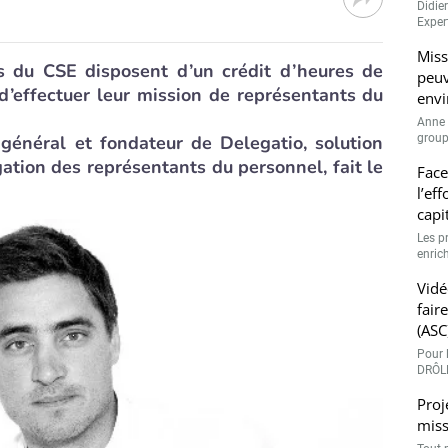
Didie
Expert
Miss
s du CSE disposent d’un crédit d’heures de
peuv
d’effectuer leur mission de représentants du
envi
Anne 
 général et fondateur de Delegatio, solution
groupe
ation des représentants du personnel, fait le
Face
l’ef
capi
Les p
enrich
Vidé
fair
(ASC
Pour l
DRÔLE
Proj
miss