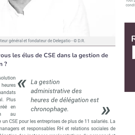
Tout 
condit
teur général et fondateur de Delegatio - © D.R.
s les élus de CSE dans la gestion de
n ?
olution
La gestion
s heures
administrative des
mandats
heures de délégation est
l. Plus
créé en
chronophage.
on au
 un CSE pour les entreprises de plus de 11 salariés. La
managers et responsables RH et relations sociales de