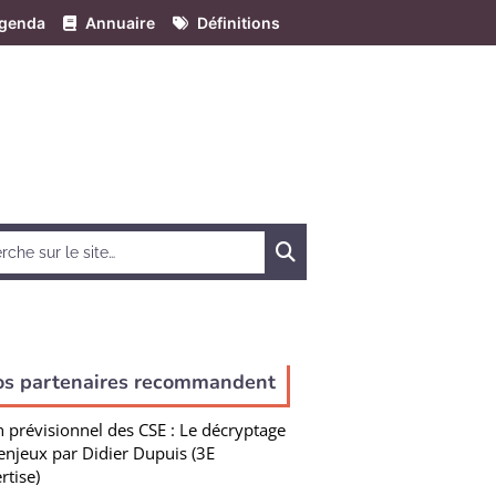
genda
Annuaire
Définitions
Chercher
os partenaires recommandent
n prévisionnel des CSE : Le décryptage
enjeux par Didier Dupuis (3E
rtise)