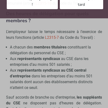
rémunéré (article
L2315-10
du Code du Travail).
!
tard
Des heures de délégation pour quels
membres ?
L’employeur laisse le temps nécessaire à l’exercice de
leurs fonctions (article
L2315-7
du Code du Travail) :
A chacun des
membres titulaires
constituant la
délégation du personnel du CSE ;
Aux
représentants syndicaux
au CSE dans les
entreprises d’au moins 501 salariés ;
Aux
représentants syndicaux au CSE central
d’entreprise
dans les entreprises d’au moins 501
salariés dont aucun des établissements distincts
n’atteint ce seuil.
Sauf accords de branche ou d’entreprise,
les suppléants
du CSE
ne disposent pas d’heures de délégation.