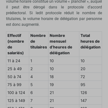
volume horaire constitue un volume « plancher », auquel
il peut être dérogé dans le protocole d’accord
préélectoral. Si ledit protocole réduit le nombre de
titulaires, le volume horaire de délégation par personne
est donc augmenté.
Effectif
Nombre
Nombre
Total
(nombre
de
mensuel
heures de
de
titulaires
d’heures de
délégation
salariés)
délégation
11 à 24
1
10
10
25 à 49
2
10
20
50 à 74
4
18
72
75 à 99
5
19
95
100 à 124
6
21
126
125 à 149
7
21
147