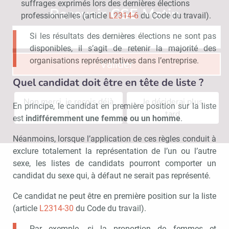
suffrages exprimés lors des dernières élections
Recevoir CSE Matin
Abonnez-vo
professionnelles (article
L2314-6
du Code du travail).
Si les résultats des dernières élections ne sont pas
disponibles, il s’agit de retenir la majorité des
organisations représentatives dans l’entreprise.
Valider
Quel candidat doit être en tête de liste ?
Non merci, je reçois déjà
Je déciderai plus
En principe, le candidat en première position sur la liste
!
tard
est
indifféremment une femme ou un homme
.
Néanmoins, lorsque l’application de ces règles conduit à
exclure totalement la représentation de l’un ou l’autre
sexe, les listes de candidats pourront comporter un
candidat du sexe qui, à défaut ne serait pas représenté.
Ce candidat ne peut être en première position sur la liste
(article
L2314-30
du Code du travail).
Par exemple, si la proportion de femmes et