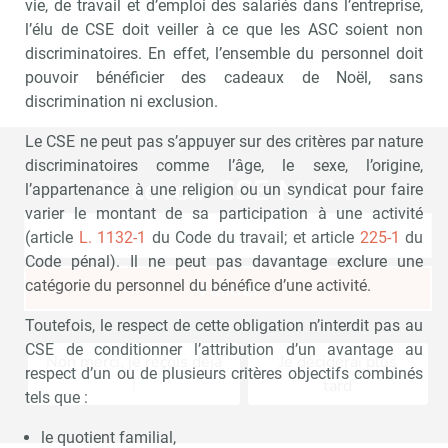
vie, de travail et d’emploi des salariés dans l’entreprise,
l’élu de CSE doit veiller à ce que les ASC soient non
discriminatoires. En effet, l’ensemble du personnel doit
pouvoir bénéficier des cadeaux de Noël, sans
discrimination ni exclusion.
Le CSE ne peut pas s’appuyer sur des critères par nature
discriminatoires comme l’âge, le sexe, l’origine,
Recevoir CSE Matin
Abonnez-vo
l’appartenance à une religion ou un syndicat pour faire
varier le montant de sa participation à une activité
(article
L. 1132-1
du Code du travail; et article
225-1
du
Code pénal). Il ne peut pas davantage exclure une
catégorie du personnel du bénéfice d’une activité.
Valider
Toutefois, le respect de cette obligation n’interdit pas au
CSE de conditionner l’attribution d’un avantage au
Non merci, je reçois déjà
Je déciderai plus
respect d’un ou de plusieurs critères objectifs combinés
!
tard
tels que :
le quotient familial,