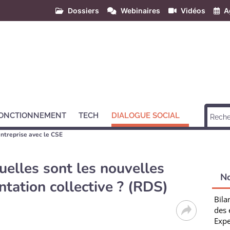
Dossiers
Webinaires
Vidéos
A
ONCTIONNEMENT
TECH
DIALOGUE SOCIAL
entreprise avec le CSE
quelles sont les nouvelles
N
tation collective ? (RDS)
Bila
des 
Expe