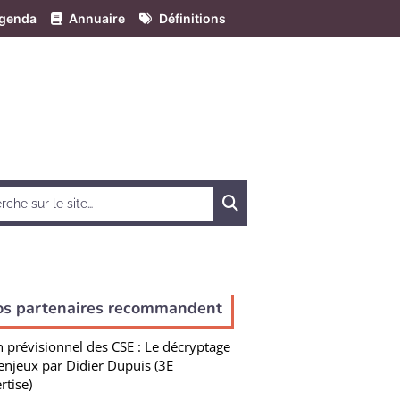
genda
Annuaire
Définitions
Chercher
os partenaires recommandent
n prévisionnel des CSE : Le décryptage
enjeux par Didier Dupuis (3E
rtise)