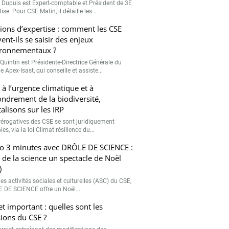
r Dupuis est Expert-comptable et Président de 3E
ise. Pour CSE Matin, il détaille les...
ions d’expertise : comment les CSE
ent-ils se saisir des enjeux
ronnementaux ?
Quintin est Présidente-Directrice Générale du
 Apex-Isast, qui conseille et assiste...
 à l’urgence climatique et à
fondrement de la biodiversité,
talisons sur les IRP
rérogatives des CSE se sont juridiquement
ies, via la loi Climat résilience du...
o 3 minutes avec DRÔLE DE SCIENCE :
e de la science un spectacle de Noël
)
es activités sociales et culturelles (ASC) du CSE,
 DE SCIENCE offre un Noël...
et important : quelles sont les
ions du CSE ?