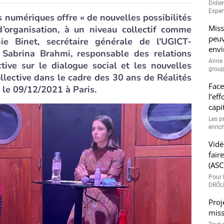
Didie
Expert
 numériques offre « de nouvelles possibilités
Miss
 d’organisation, à un niveau collectif comme
peuv
hie Binet, secrétaire générale de l’UGICT-
envi
 Sabrina Brahmi, responsable des relations
Anne 
ctive sur le dialogue social et les nouvelles
groupe
llective dans le cadre des 30 ans de Réalités
Face
 le 09/12/2021 à Paris.
l’ef
capi
Les p
enrich
Vidé
fair
(ASC
Pour l
DRÔLE
Proj
miss