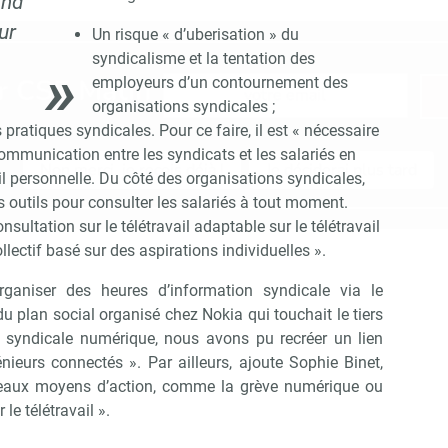
and
ur
Un risque « d’uberisation » du
syndicalisme et la tentation des
Abonnez-vous à notre newsletter
r CSE Matin
employeurs d’un contournement des
organisations syndicales ;
pratiques syndicales. Pour ce faire, il est « nécessaire
 communication entre les syndicats et les salariés en
Non merci, je reçois déjà !
Je déciderai plus tard
ail personnelle. Du côté des organisations syndicales,
 outils pour consulter les salariés à tout moment.
ultation sur le télétravail adaptable sur le télétravail
llectif basé sur des aspirations individuelles ».
’organiser des heures d’information syndicale via le
du plan social organisé chez Nokia qui touchait le tiers
on syndicale numérique, nous avons pu recréer un lien
ieurs connectés ». Par ailleurs, ajoute Sophie Binet,
eaux moyens d’action, comme la grève numérique ou
 le télétravail ».