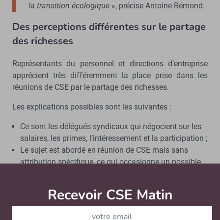
la transition écologique
», précise Antoine Rémond.
Des perceptions différentes sur le partage
des richesses
Représentants du personnel et directions d’entreprise
apprécient très différemment la place prise dans les
réunions de CSE par le partage des richesses.
Les explications possibles sont les suivantes :
Ce sont les délégués syndicaux qui négocient sur les
salaires, les primes, l’intéressement et la participation ;
Le sujet est abordé en réunion de CSE mais sans
attribution spécifique, ce qui occasionne un possible
écart de perception ;
Une différence d’appréciation du sujet en lui-même :
Recevoir CSE Matin
Abonnez-vo
des représentations peuvent différer sur le partage de
la richesse. «
Cet écart d’appréciation est encore plus