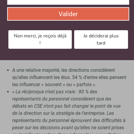
marqué pour les mesures de soutien au pouvoir
d’achat dans un contexte d’inflation : 82 % des
Valider
employeurs considèrent en avoir régulièrement discuté
contre 51 % des représentants du personnel. Les
mesures pour faire face à la crise énergétique font
Non merci, je reçois déjà
Je déciderai plus
apparaître un écart de perception similaire
», indique
!
tard
Antoine Rémond.
Un faible niveau d’influence réciproque
A une relative majorité, les directions considèrent
qu’elles influencent les élus. 54 % d’entre elles pensent
les influencer « souvent » ou « parfois ».
« La réciproque n’est pas vraie : 80 % des
représentants du personnel considèrent que les
débats en CSE n’ont pas fait changer le point de vue
de la direction sur la stratégie de l’entreprise.
Les
représentants du personnel éprouvent des difficultés à
peser sur les décisions avant qu’elles ne soient prises