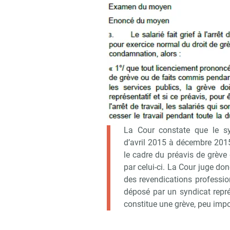
gréviste. Son licenciement pour fau
La Cour de cassation censure l’ar
un service public, le préavis d
mentionner l’heure du début et de l
titulaires du droit de grève, ne so
indiquée par le préavis. L’employ
déduire de la constatation de l’a
Cette décision ne peut être prise q
de grève.
La Cour constate que le s
d’avril 2015 à décembre 2015.
le cadre du préavis de grève
par celui-ci. La Cour juge don
des revendications professio
déposé par un syndicat repré
constitue une grève, peu impor