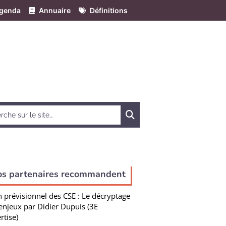
genda
Annuaire
Définitions
Chercher
os partenaires recommandent
n prévisionnel des CSE : Le décryptage
enjeux par Didier Dupuis (3E
rtise)