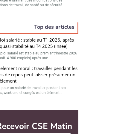
projet entraînant des modifications des
ions de travail, de santé ou de sécurité...
Top des articles
oi salarié : stable au T1 2026, après
quasi-stabilité au T4 2025 (Insee)
mploi salarié est stable au premier trimestre 2026
soit -4 900 emplois) après une...
èlement moral : travailler pendant les
s de repos peut laisser présumer un
èlement
t pour un salarié de travailler pendant ses
es, week-end et congés est un élément...
Recevoir CSE Matin
Abonnez-vous à notre n