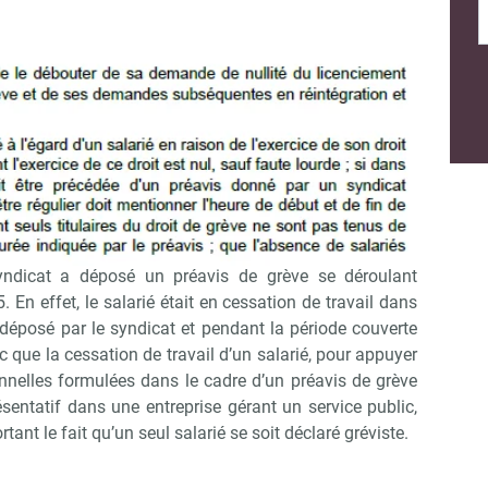
te grave est donc justifié.
rêt d’appel et rappelle que dans les entreprises gérant
e grève, établi par un syndicat représentatif, doit
a fin de l’arrêt de travail. Les salariés, qui sont seuls
nt pas tenus de cesser le travail pendant toute la durée
eur ne peut donc pas, dans la période de grève définie,
bsence de salariés grévistes que la grève est terminée.
ue par le syndicat représentatif ayant déposé le préavis
yndicat a déposé un préavis de grève se déroulant
 En effet, le salarié était en cessation de travail dans
 déposé par le syndicat et pendant la période couverte
c que la cessation de travail d’un salarié, pour appuyer
nnelles formulées dans le cadre d’un préavis de grève
sentatif dans une entreprise gérant un service public,
tant le fait qu’un seul salarié se soit déclaré gréviste.