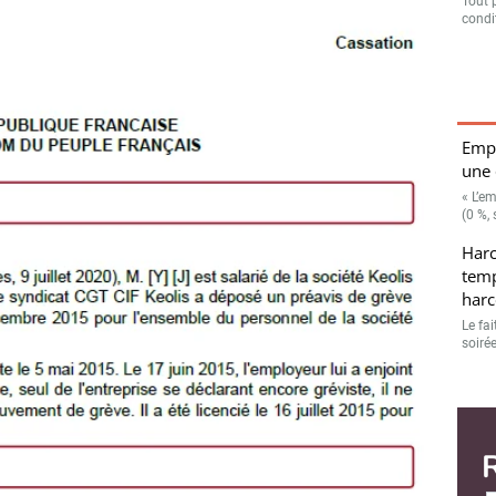
Tout 
condit
, 21/04/2022, n° 20-18 402 - © D.R.
Empl
une 
« L’e
(0 %, 
. Un syndicat dépose un préavis de grève courant du
’ensemble du personnel de la société. Le salarié se
Harc
ais L’employeur lui enjoint de reprendre son poste au
temp
harc
arer gréviste et qu’il ne pouvait prétendre poursuivre un
15.
Le fai
soiré
l est licencié le 16/07/2015 pour abandon de poste. Il
on licenciement. La Cour d’appel rejette sa demande et
l en cessation de travail dans l’entreprise depuis le
ent malgré les mises en demeure de l’employeur de
 que le salarié ne pouvait pas prétendre au statut de