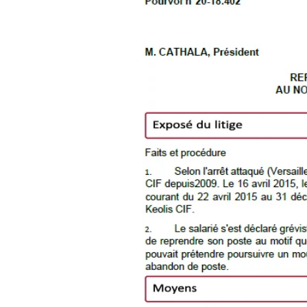
Cass. soc.
Le contexte
Un salarié est embauché en 2009
22/04/2015 au 31/12/2015 pour l
déclare gréviste le 05/05/2015, m
motif qu’il était le seul à se décl
mouvement de grève le 17/06/20
Cependant, le salarié refuse et i
saisit le CPH afin de contester s
constate que le salarié était seu
08/06/2015. Il est demeuré abs
reprendre son poste. La Cour juge