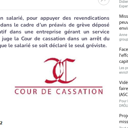
Didie
Expert
Miss
un salarié, pour appuyer des revendications
peuv
 dans le cadre d’un préavis de grève déposé
envi
atif dans une entreprise gérant un service
Anne 
, juge la Cour de cassation dans un arrêt du
groupe
e le salarié se soit déclaré le seul gréviste.
Face
l’ef
capi
Les p
enrich
Vidé
fair
(ASC
Pour l
DRÔLE
Proj
miss