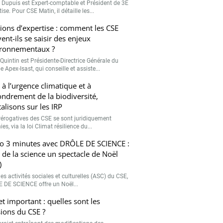
r Dupuis est Expert-comptable et Président de 3E
ise. Pour CSE Matin, il détaille les...
ions d’expertise : comment les CSE
ent-ils se saisir des enjeux
ronnementaux ?
Quintin est Présidente-Directrice Générale du
 Apex-Isast, qui conseille et assiste...
 à l’urgence climatique et à
fondrement de la biodiversité,
talisons sur les IRP
rérogatives des CSE se sont juridiquement
ies, via la loi Climat résilience du...
o 3 minutes avec DRÔLE DE SCIENCE :
e de la science un spectacle de Noël
)
es activités sociales et culturelles (ASC) du CSE,
 DE SCIENCE offre un Noël...
et important : quelles sont les
ions du CSE ?