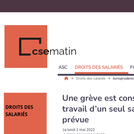
cse
matin
ASC
DROITS DES SALARIÉS
F
Droits des salariés
Jurisprudenc
Une grève est cons
travail d’un seul 
DROITS DES
SALARIÉS
prévue
Le
lundi 2 mai 2022