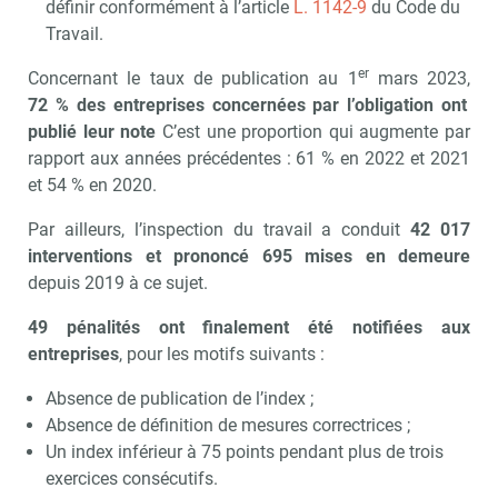
définir conformément à l’article
L. 1142-9
du Code du
Travail.
er
Concernant le taux de publication au 1
mars 2023,
72 % des entreprises concernées par l’obligation ont
publié leur note
C’est une proportion qui augmente par
rapport aux années précédentes : 61 % en 2022 et 2021
et 54 % en 2020.
Par ailleurs, l’inspection du travail a conduit
42 017
interventions et prononcé 695 mises en demeure
Recevoir CSE Matin
Abonnez-vo
depuis 2019 à ce sujet.
49 pénalités ont finalement été notifiées aux
entreprises
, pour les motifs suivants :
Valider
Absence de publication de l’index ;
Absence de définition de mesures correctrices ;
Un index inférieur à 75 points pendant plus de trois
Non merci, je reçois déjà
Je déciderai plus
exercices consécutifs.
!
tard