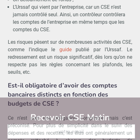
L’Urssaf qui vient par l’entreprise, car un CSE n’est
jamais contrôlé seul. Ainsi, un contrôleur contrôlera
les comptes de l’entreprise en même temps que les
comptes du CSE.
Les risques pèsent sur de nombreuses activités des CSE,
comme l’indique le
guide
publié par l’Urssaf. Le
redressement est un risque significatif, dès lors qu’on ne
respecte pas les règles concernant les plafonds, les
seuils, etc.
Est-il obligatoire d’avoir des comptes
bancaires distincts en fonction des
budgets de CSE ?
Recevoir CSE Matin
Abonnez-vo
Ce n’est pas une obligation comptable mais c’est
préconisé. Pour plus de simplicité dans le suivi des
dépenses et des recettes, les élus ont généralement un