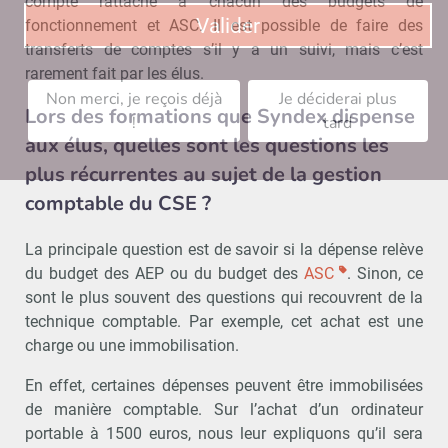
compte rattaché à chacun des budgets de
Valider
fonctionnement et ASC. Il est possible de faire des
transferts de comptes s’il y a un suivi, mais c’est
rarement fait par les élus.
Non merci, je reçois déjà
Je déciderai plus
Lors des formations que Syndex dispense
!
tard
aux élus, quelles sont les questions les
plus récurrentes au sujet de la gestion
comptable du CSE ?
La principale question est de savoir si la dépense relève
du budget des AEP ou du budget des
ASC
. Sinon, ce
sont le plus souvent des questions qui recouvrent de la
technique comptable. Par exemple, cet achat est une
charge ou une immobilisation.
En effet, certaines dépenses peuvent être immobilisées
de manière comptable. Sur l’achat d’un ordinateur
portable à 1500 euros, nous leur expliquons qu’il sera