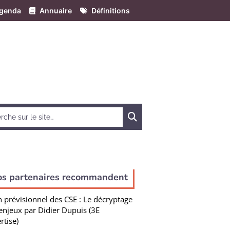
genda
Annuaire
Définitions
Chercher
os partenaires recommandent
n prévisionnel des CSE : Le décryptage
enjeux par Didier Dupuis (3E
rtise)