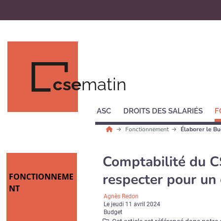
cse
matin
ASC
DROITS DES SALARIÉS
F
Fonctionnement
Élaborer le B
Comptabilité du CS
respecter pour un 
FONCTIONNEME
NT
Agnès Redon
Le
jeudi 11 avril 2024
Budget