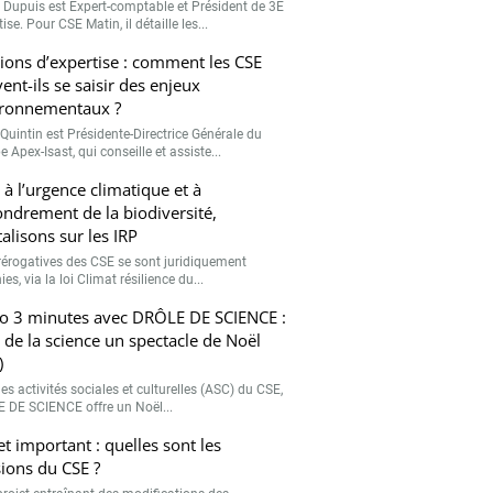
r Dupuis est Expert-comptable et Président de 3E
ise. Pour CSE Matin, il détaille les...
ions d’expertise : comment les CSE
ent-ils se saisir des enjeux
ronnementaux ?
Quintin est Présidente-Directrice Générale du
 Apex-Isast, qui conseille et assiste...
 à l’urgence climatique et à
fondrement de la biodiversité,
talisons sur les IRP
rérogatives des CSE se sont juridiquement
ies, via la loi Climat résilience du...
o 3 minutes avec DRÔLE DE SCIENCE :
e de la science un spectacle de Noël
)
es activités sociales et culturelles (ASC) du CSE,
 DE SCIENCE offre un Noël...
et important : quelles sont les
ions du CSE ?