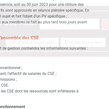
exercice, soit au 30 juin 2023 pour une clôture des
ls sont approuvés en séance plénière spécifique. En
 sujet et fait l’objet d’un PV spécifique ;
Abonnez-vous à notre newsletter
r CSE Matin
ux membres se fait au plus tard trois jours avant
l’ensemble des CSE
Non merci, je reçois déjà !
Je déciderai plus tard
port de gestion contiendra les informations suivantes :
nventionnel ;
ant, l’effectif de salariés du CSE ;
missions ;
 CSE.
 les CSE dont les ressources sont inférieures à
 fonctionnement