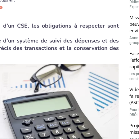
dossier :
Didie
Expert
SE
Miss
peuv
 d’un CSE, les obligations à respecter sont
envi
Anne 
ce d’un système de suivi des dépenses et des
groupe
récis des transactions et la conservation des
Face
l’ef
capi
Les p
enrich
Vidé
fair
(ASC
Pour l
DRÔLE
Proj
miss