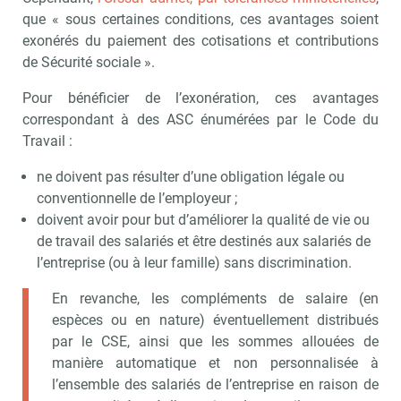
que « sous certaines conditions, ces avantages soient
exonérés du paiement des cotisations et contributions
de Sécurité sociale ».
Pour bénéficier de l’exonération, ces avantages
Recevoir CSE Matin
Abonnez-vo
correspondant à des ASC énumérées par le Code du
Travail :
ne doivent pas résulter d’une obligation légale ou
conventionnelle de l’employeur ;
Valider
doivent avoir pour but d’améliorer la qualité de vie ou
de travail des salariés et être destinés aux salariés de
l’entreprise (ou à leur famille) sans discrimination.
Non merci, je reçois déjà
Je déciderai plus
!
tard
En revanche, les compléments de salaire (en
espèces ou en nature) éventuellement distribués
par le CSE, ainsi que les sommes allouées de
manière automatique et non personnalisée à
l’ensemble des salariés de l’entreprise en raison de