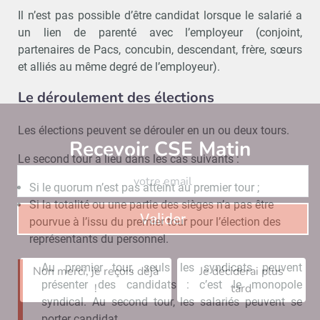
Il n’est pas possible d’être candidat lorsque le salarié a
un lien de parenté avec l’employeur (conjoint,
partenaires de Pacs, concubin, descendant, frère, sœurs
et alliés au même degré de l’employeur).
Le déroulement des élections
Les élections peuvent se dérouler en un ou deux tours.
Recevoir CSE Matin
Abonnez-vo
Le second tour a lieu dans les cas suivants :
Si le quorum n’est pas atteint au premier tour ;
Si la totalité ou une partie des sièges n’a pas être
Valider
pourvue à l’issu du premier tour pour l’élection des
représentants du personnel.
Au premier tour, seuls les syndicats peuvent
Non merci, je reçois déjà
Je déciderai plus
présenter des candidats : c’est le monopole
!
tard
syndical. Au second tour, les salariés peuvent se
porter candidat.