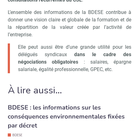
L’ensemble des informations de la BDESE contribue à
donner une vision claire et globale de la formation et de
la répartition de la valeur créée par l’activité de
Recevoir CSE Matin
Abonnez-vo
l’entreprise.
Elle peut aussi être d’une grande utilité pour les
délégués syndicaux
dans le cadre des
négociations obligatoires
: salaires, épargne
Valider
salariale, égalité professionnelle, GPEC, etc.
À lire aussi…
Non merci, je reçois déjà
Je déciderai plus
!
tard
BDESE : les informations sur les
conséquences environnementales fixées
par décret
BDESE