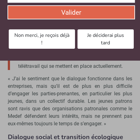
autonome de discussions sur différents sujets, et nous
avons signé fin 2020 un bel ANI sur le télétravail. »
Valider
Cet ANI télétravail est un très bon exemple du
nouveau dialogue interprofessionnel que nous
Non merci, je reçois déjà
Je déciderai plus
pouvons créer, car il n’est pas normatif, et donne
!
tard
aux chefs d’entreprise et aux syndicats des outils
pour faciliter les négociations. Il porte déjà ses
fruits et donne un cadre aux nombreux accords
télétravail qui se mettent en place actuellement.
« J’ai le sentiment que le dialogue fonctionne dans les
entreprises, mais qu’il est de plus en plus difficile
d’engager les parties-prenantes, en particulier les plus
jeunes, dans un collectif durable. Les jeunes patrons
sont ravis que des organisations patronales comme le
Medef défendent leurs intérêts, mais ne prennent pas
eux-mêmes toujours le temps de s’engager. »
Dialogue social et transition écologique