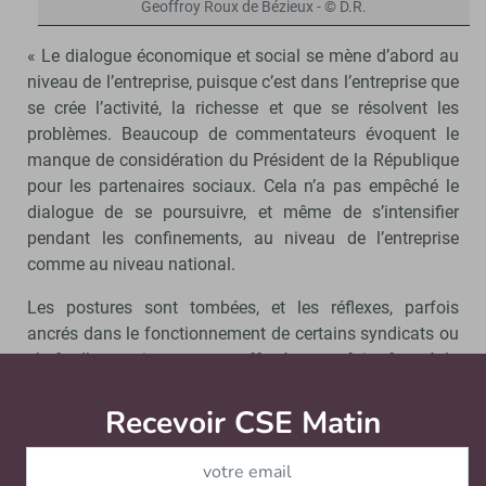
Geoffroy Roux de Bézieux - © D.R.
« Le dialogue économique et social se mène d’abord au
niveau de l’entreprise, puisque c’est dans l’entreprise que
se crée l’activité, la richesse et que se résolvent les
problèmes. Beaucoup de commentateurs évoquent le
manque de considération du Président de la République
pour les partenaires sociaux. Cela n’a pas empêché le
dialogue de se poursuivre, et même de s’intensifier
pendant les confinements, au niveau de l’entreprise
comme au niveau national.
Les postures sont tombées, et les réflexes, parfois
ancrés dans le fonctionnement de certains syndicats ou
chefs d’entreprise, se sont effacés pour faire face à la
situation inédite de la crise Covid. Je salue d’ailleurs la
formidable responsabilité dont ont su faire preuve les
Recevoir CSE Matin
Abonnez-vo
syndicats de salariés. Il nous faut désormais capitaliser
sur ces avancées. Nous avons lancé un agenda