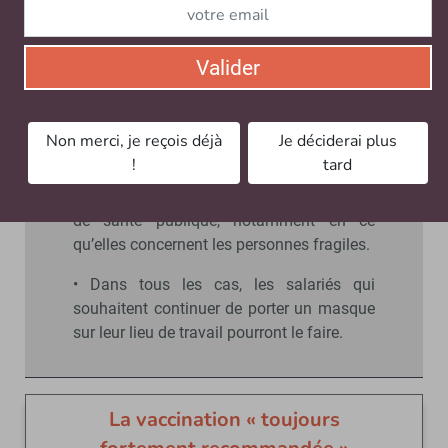
• Conformément aux annonces du
Gouvernement, il n’y a plus lieu de prendre
Valider
des mesures générales d’obligation de port
du masque en espace intérieur partagé au
sein des entreprises depuis le 14 mars.
Non merci, je reçois déjà
Je déciderai plus
!
tard
• Les employeurs veillent à l’information de
leurs salariés quant aux recommandations
de santé publique, notamment en ce
qu’elles concernent les personnes fragiles.
• Dans tous les cas, les salariés qui
souhaitent continuer de porter un masque
sur leur lieu de travail pourront le faire.
La vaccination « toujours