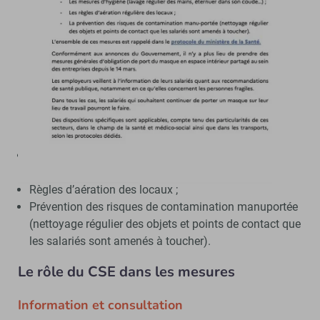
la disparition du PNE (Protocole sanitaire national en
entreprise) et a été annoncée par Élisabeth Borne, la
ministre du Travail de l’Emploi et de l’Insertion, sur LCI, le
08/03/2022.
Les mesures de protection des salariés sont rappelées
dans le
protocole du ministère de la Santé
. Les
principales sont les suivantes :
Mesures d’hygiène (lavage régulier des mains,
éternuer dans son coude…) ;
Règles d’aération des locaux ;
Prévention des risques de contamination manuportée
(nettoyage régulier des objets et points de contact que
les salariés sont amenés à toucher).
Le rôle du CSE dans les mesures
Information et consultation