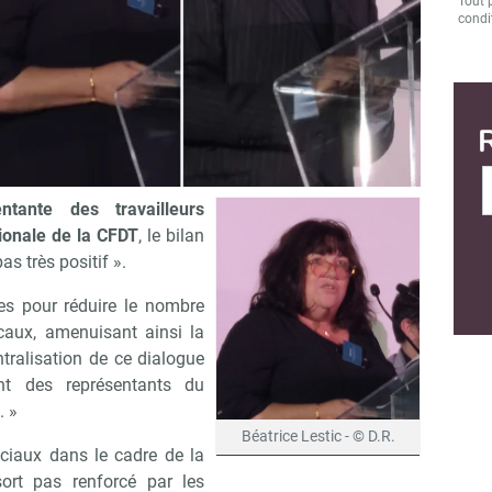
Tout 
condit
état du dialogue social après les ordonnances Macron - © D.R.
us en plus institutionnel » (Béatrice
entante des travailleurs
tionale de la CFDT
, le bilan
s très positif ».
ies pour réduire le nombre
caux, amenuisant ainsi la
ntralisation de ce dialogue
nt des représentants du
. »
Béatrice Lestic - © D.R.
ciaux dans le cadre de la
sort pas renforcé par les