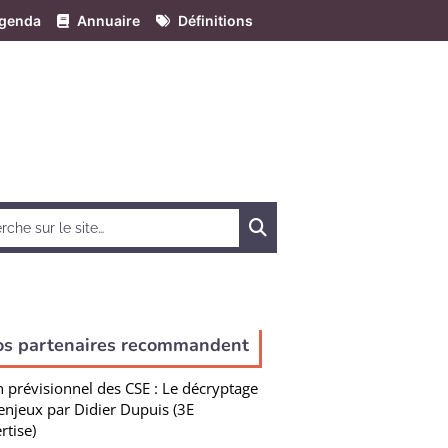
genda
Annuaire
Définitions
Chercher
os partenaires recommandent
n prévisionnel des CSE : Le décryptage
enjeux par Didier Dupuis (3E
rtise)