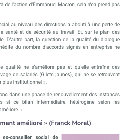
rd de l’action d’Emmanuel Macron, cela n’en prend pas
Abonnez-vous à notre newsletter
r CSE Matin
ocial au niveau des directions a abouti à une perte de
 santé et de sécurité au travail. Et, sur le plan des
Non merci, je reçois déjà !
Je déciderai plus tard
ile. D’autre part, la question de la qualité du dialogue
inédite du nombre d’accords signés en entreprise ne
.
te qualité ne s’améliore pas et qu’elle entraîne des
ge de salariés (Gilets jaunes), qui ne se retrouvent
plus institutionnel ».
rons dans une phase de renouvellement des instances
s si ce bilan intermédiaire, hétérogène selon les
améliore. »
ement amélioré » (Franck Morel)
 ex-conseiller social de