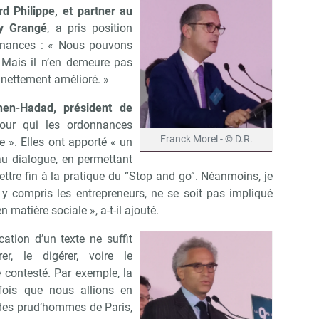
d Philippe, et partner au
hy Grangé
, a pris position
onnances : « Nous pouvons
. Mais il n’en demeure pas
 nettement amélioré. »
en-Hadad, président de
pour qui les ordonnances
Franck Morel - © D.R.
 ». Elles ont apporté « un
au dialogue, en permettant
ettre fin à la pratique du “Stop and go”. Néanmoins, je
 y compris les entrepreneurs, ne se soit pas impliqué
matière sociale », a-t-il ajouté.
cation d’un texte ne suffit
er, le digérer, voire le
e contesté. Par exemple, la
ois que nous allions en
 des prud’hommes de Paris,