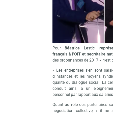
es
9
Rencontres du dialogue social : l’
« Un dialogue social de pl
Lestic)
Pour
Béatrice Lestic, représ
français à l’OIT et secrétaire na
des ordonnances de 2017 « n’est pa
« Les entreprises s’en sont sais
d’instances et les moyens syndi
qualité du dialogue social. La ce
conduit ainsi à un éloigneme
personnel par rapport aux salariés
Quant au rôle des partenaires so
négociation collective, « il ne 