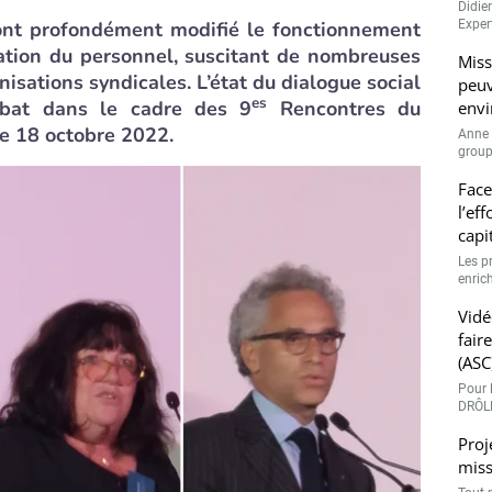
Didie
nt profondément modifié le fonctionnement
Expert
ation du personnel, suscitant de nombreuses
Miss
nisations syndicales. L’état du dialogue social
peuv
es
ébat dans le cadre des 9
Rencontres du
envi
le 18 octobre 2022.
Anne 
groupe
Face
l’ef
capi
Les p
enrich
Vidé
fair
(ASC
Pour l
DRÔLE
Proj
miss