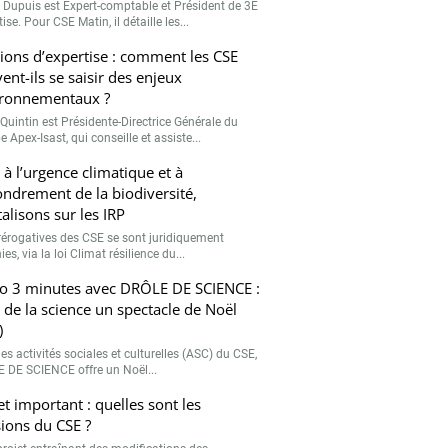
r Dupuis est Expert-comptable et Président de 3E
ise. Pour CSE Matin, il détaille les...
ions d’expertise : comment les CSE
ent-ils se saisir des enjeux
ronnementaux ?
Quintin est Présidente-Directrice Générale du
 Apex-Isast, qui conseille et assiste...
 à l’urgence climatique et à
fondrement de la biodiversité,
talisons sur les IRP
rérogatives des CSE se sont juridiquement
ies, via la loi Climat résilience du...
o 3 minutes avec DRÔLE DE SCIENCE :
e de la science un spectacle de Noël
)
es activités sociales et culturelles (ASC) du CSE,
 DE SCIENCE offre un Noël...
et important : quelles sont les
ions du CSE ?