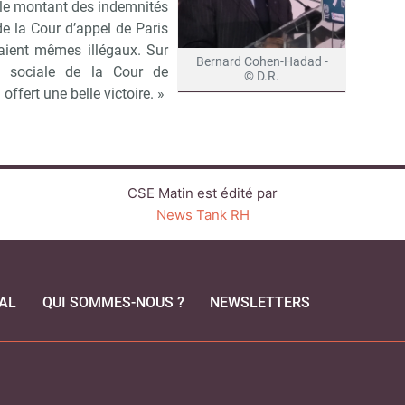
 le montant des indemnités
de la Cour d’appel de Paris
étaient mêmes illégaux. Sur
Bernard Cohen-Hadad -
e sociale de la Cour de
© D.R.
offert une belle victoire. »
CSE Matin est édité par
News Tank RH
AL
QUI SOMMES-NOUS ?
NEWSLETTERS
CEBOOK