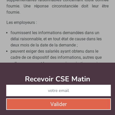
fournie. Une réponse circonstanciée doit leur être
fournie.
Les employeurs :
fournissent les informations demandées dans un
délai raisonnable, et en tout état de cause dans les
deux mois de la date de la demande ;
peuvent exiger des salariés ayant obtenu dans le
cadre de ce dispositif des informations, autres que
celles concernant leur propre rémunération ou niveau
de rémunération, qu’ils ne les utilisent pas à des fins
autres que l’exercice de leur droit à l’égalité des
Recevoir CSE Matin
Abonnez-vo
rémunérations.
La directive prévoit que les salariés ne doivent pas être
empêchés de divulguer leur rémunération aux fins de
Valider
l’application du principe de l’égalité des rémunérations.
Les États doivent mettre en place des mesures visant à