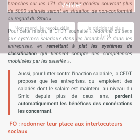
branches sur les 171 du secteur général couvrant plus
Valider
de 5000 salariés seront en situation de non-conformité
au regard du Smic ».
Non merci, je reçois déjà
Je déciderai plus
Pour cette raison, la CFDT souhaite «
redonner du sens
!
tard
aux systèmes salariaux dans les branches et dans les
entreprises, en
remettant à plat les systèmes de
classification
qui tiennent compte des compétences
mobilisées par les salariés
».
Aussi, pour lutter contre l’inaction salariale, la CFDT
propose que les entreprises, qui emploient des
salariés dont le salaire est maintenu au niveau du
Smic depuis plus de deux ans,
perdent
automatiquement les bénéfices des exonérations
les concernant
.
FO : redonner leur place aux interlocuteurs
sociaux