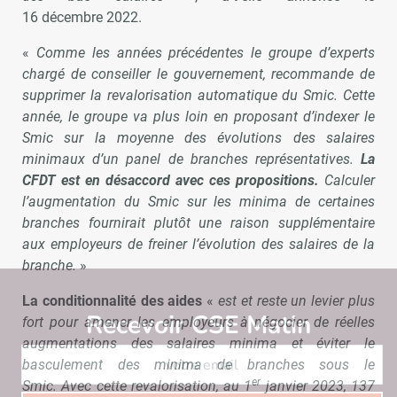
16 décembre 2022.
«
Comme les années précédentes le groupe d’experts
chargé de conseiller le gouvernement, recommande de
supprimer la revalorisation automatique du Smic. Cette
année, le groupe va plus loin en proposant d’indexer le
Smic sur la moyenne des évolutions des salaires
minimaux d’un panel de branches représentatives.
La
CFDT est en désaccord avec ces propositions.
Calculer
l’augmentation du Smic sur les minima de certaines
branches fournirait plutôt une raison supplémentaire
aux employeurs de freiner l’évolution des salaires de la
branche.
»
La conditionnalité des aides
«
est et reste un levier plus
Recevoir CSE Matin
Abonnez-vo
fort pour amener les employeurs à négocier de réelles
augmentations des salaires minima et éviter le
basculement des minima de branches sous le
er
Smic. Avec cette revalorisation, au 1
janvier 2023, 137