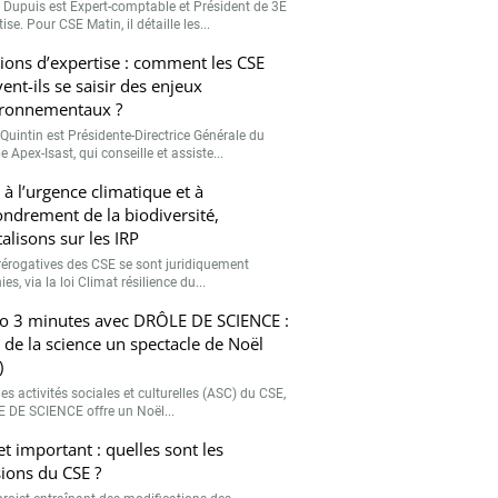
r Dupuis est Expert-comptable et Président de 3E
ise. Pour CSE Matin, il détaille les...
ions d’expertise : comment les CSE
ent-ils se saisir des enjeux
ronnementaux ?
Quintin est Présidente-Directrice Générale du
 Apex-Isast, qui conseille et assiste...
 à l’urgence climatique et à
fondrement de la biodiversité,
talisons sur les IRP
rérogatives des CSE se sont juridiquement
ies, via la loi Climat résilience du...
o 3 minutes avec DRÔLE DE SCIENCE :
e de la science un spectacle de Noël
)
es activités sociales et culturelles (ASC) du CSE,
 DE SCIENCE offre un Noël...
et important : quelles sont les
ions du CSE ?