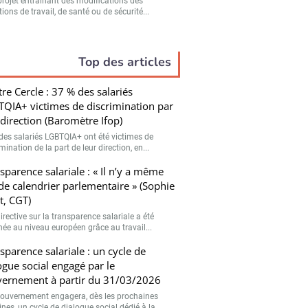
projet entraînant des modifications des
ions de travail, de santé ou de sécurité...
Top des articles
tre Cercle : 37 % des salariés
QIA+ victimes de discrimination par
 direction (Baromètre Ifop)
des salariés LGBTQIA+ ont été victimes de
mination de la part de leur direction, en...
sparence salariale : « Il n’y a même
de calendrier parlementaire » (Sophie
t, CGT)
irective sur la transparence salariale a été
hée au niveau européen grâce au travail...
sparence salariale : un cycle de
ogue social engagé par le
ernement à partir du 31/03/2026
gouvernement engagera, dès les prochaines
es, un cycle de dialogue social dédié à la...