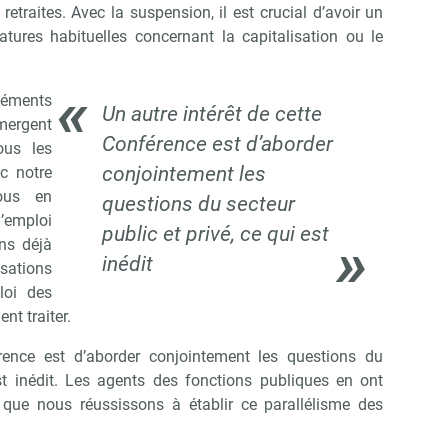
etraites. Avec la suspension, il est crucial d’avoir un
catures habituelles concernant la capitalisation ou le
léments
Un autre intérêt de cette
mergent
Conférence est d’aborder
ous les
conjointement les
c notre
ous en
questions du secteur
l’emploi
public et privé, ce qui est
ns déjà
inédit
ations
loi des
t traiter.
rence est d’aborder conjointement les questions du
est inédit. Les agents des fonctions publiques en ont
s que nous réussissons à établir ce parallélisme des