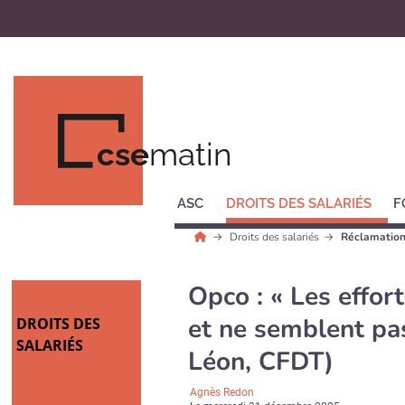
cse
matin
ASC
DROITS DES SALARIÉS
F
Droits des salariés
Réclamation
Opco : « Les effo
et ne semblent pa
DROITS DES
SALARIÉS
Léon, CFDT)
Agnès Redon