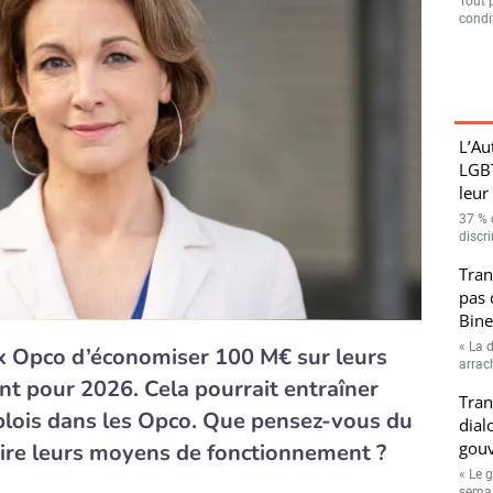
Tout 
condit
L’Au
LGBT
leur
37 % 
discri
Tran
pas 
Bine
« La d
 Opco d’économiser 100 M€ sur leurs
arrac
t pour 2026. Cela pourrait entraîner
Tran
lois dans les Opco. Que pensez-vous du
dial
gouv
éduire leurs moyens de fonctionnement ?
« Le 
semain