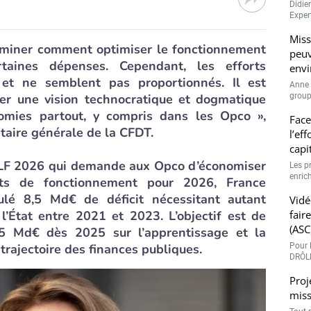
Didie
Expert
Miss
miner comment optimiser le fonctionnement
peuv
taines dépenses. Cependant, les efforts
envi
et ne semblent pas proportionnés. Il est
Anne 
er une vision technocratique et dogmatique
groupe
nomies partout, y compris dans les Opco »,
Face
taire générale de la CFDT.
l’ef
capi
 PLF 2026 qui demande aux Opco d’économiser
Les p
enrich
s de fonctionnement pour 2026, France
lé 8,5 Md€ de déficit nécessitant autant
Vidé
l’État entre 2021 et 2023. L’objectif est de
fair
(ASC
5 Md€ dès 2025 sur l’apprentissage et la
 trajectoire des finances publiques.
Pour l
DRÔLE
Proj
miss