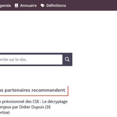
genda
Annuaire
Définitions
Chercher
os partenaires recommandent
n prévisionnel des CSE : Le décryptage
enjeux par Didier Dupuis (3E
rtise)