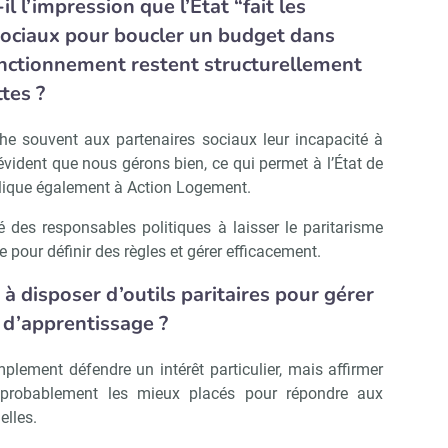
l l’impression que l’État “fait les
sociaux pour boucler un budget dans
onctionnement restent structurellement
tes ?
he souvent aux partenaires sociaux leur incapacité à
 évident que nous gérons bien, ce qui permet à l’État de
plique également à Action Logement.
té des responsables politiques à laisser le paritarisme
 pour définir des règles et gérer efficacement.
à disposer d’outils paritaires pour gérer
t d’apprentissage ?
plement défendre un intérêt particulier, mais affirmer
 probablement les mieux placés pour répondre aux
Abonnez-vous à notre newsletter
r CSE Matin
elles.