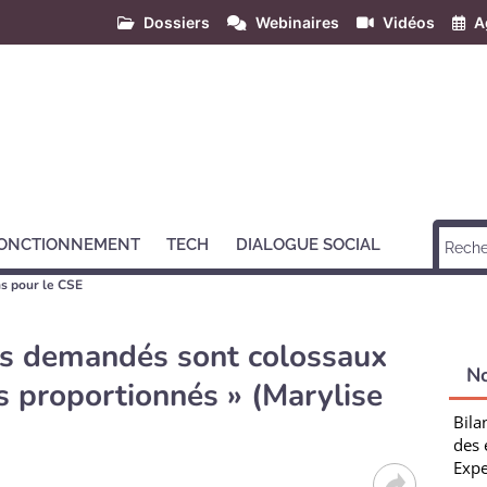
Dossiers
Webinaires
Vidéos
A
ONCTIONNEMENT
TECH
DIALOGUE SOCIAL
s pour le CSE
rts demandés sont colossaux
N
s proportionnés » (Marylise
Bila
des 
Expe