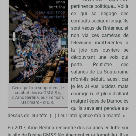
pertinence politique… Voilà
ce qui se dégage des
combats sociaux lorsqu’ils
sont vécus de l’intérieur, et
non via ces caméras de
télévision indifférentes à
la joie des ouvriers se
découvrant une voix qui
porte. Peut-être ces
salariés de La Souterraine
m’ont-ils séduit, aussi, car
je les ai vus lucides mais
Ceux qui trop supportent, le
combat des ex-GM & S »,
courageux, et plein d’allant
d’Arno Bertina, aux Éditions
malgré l’épée de Damoclès
Gallimard - © D.R.
qu’ils savaient pendue au-
dessus de leur tête. (…) Leur intelligence m’a aimanté. »
En 2017, Arno Bertina rencontre des salariés en lutte sur
le site de l’usine GM&S (équipementier automobile). Il va