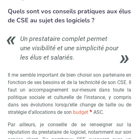
Quels sont vos conseils pratiques aux élus
Recevoir CSE Matin
Abonnez-vo
de CSE au sujet des logiciels ?
Un prestataire complet permet
Valider
une visibilité et une simplicité pour
les élus et salariés.
Non merci, je reçois déjà
Je déciderai plus
!
tard
Il me semble important de bien choisir son partenaire en
fonction de ses besoins et de la technicité de son CSE. Il
faut un accompagnement sur-mesure dans toute la
politique sociale et culturelle de l’instance, y compris
dans ses évolutions lorsqu’elle change de taille ou de
stratégie d’allocations de son
budget
ASC.
Par ailleurs, je conseille de se renseigner sur la
réputation du prestataire de logiciel, notamment sur son