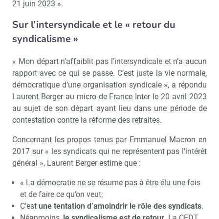
21 juin 2023 ».
Sur l’intersyndicale et le « retour du
syndicalisme »
« Mon départ n’affaiblit pas l’intersyndicale et n’a aucun
rapport avec ce qui se passe. C’est juste la vie normale,
démocratique d’une organisation syndicale », a répondu
Laurent Berger au micro de France Inter le 20 avril 2023
au sujet de son départ ayant lieu dans une période de
contestation contre la réforme des retraites.
Concernant les propos tenus par Emmanuel Macron en
2017 sur « les syndicats qui ne représentent pas l’intérêt
général », Laurent Berger estime que :
« La démocratie ne se résume pas à être élu une fois
Recevoir CSE Matin
Abonnez-vo
et de faire ce qu’on veut;
C’est
une tentation d’amoindrir le rôle des syndicats
.
Néanmoins,
le syndicalisme est de retour
. La CFDT