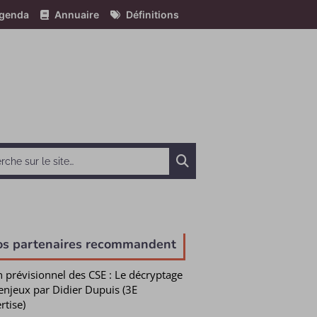
genda
Annuaire
Définitions
Chercher
os partenaires recommandent
n prévisionnel des CSE : Le décryptage
enjeux par Didier Dupuis (3E
rtise)