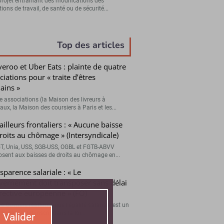
projet entraînant des modifications des
ions de travail, de santé ou de sécurité...
Top des articles
veroo et Uber Eats : plainte de quatre
ciations pour « traite d’êtres
ains »
e associations (la Maison des livreurs à
ux, la Maison des coursiers à Paris et les...
ailleurs frontaliers : « Aucune baisse
roits au chômage » (Intersyndicale)
T, Unia, USS, SGB-USS, OGBL et FGTB-ABVV
osent aux baisses de droits au chômage en...
sparence salariale : « Le
ernement doit transposer sans délai
irective européenne » (FO)
e Ouvrière réaffirme que l’égalité salariale est un
fondamental inscrit dans la loi...
Valider