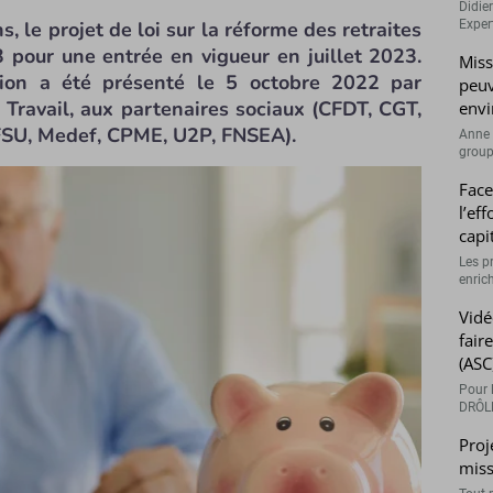
Didie
, le projet de loi sur la réforme des retraites
Expert
 pour une entrée en vigueur en juillet 2023.
Miss
tion a été présenté le 5 octobre 2022 par
peuv
 Travail, aux partenaires sociaux (CFDT, CGT,
envi
FSU, Medef, CPME, U2P, FNSEA).
Anne 
groupe
Face
l’ef
capi
Les p
enrich
Vidé
fair
(ASC
Pour l
DRÔLE
Proj
miss