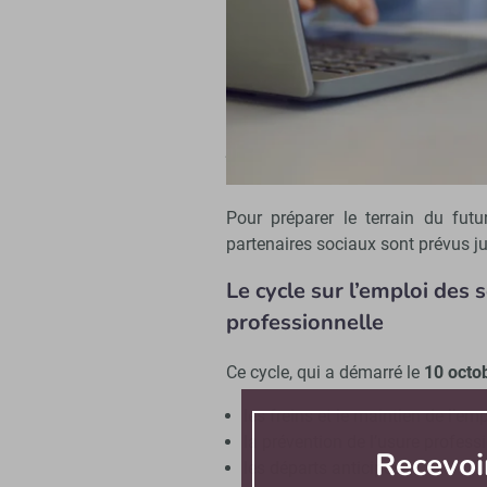
Réforme des retraites : le projet de 
« La réforme des retraites entrer
président de la République lors de
Travail, du Plein emploi et de l’In
Pour préparer le terrain du futu
partenaires sociaux sont prévus j
Le cycle sur l’emploi des 
professionnelle
Ce cycle, qui a démarré le
10 octo
les freins et le maintien de l’empl
la prévention de l’usure professi
Recevoi
les départs anticipés ;