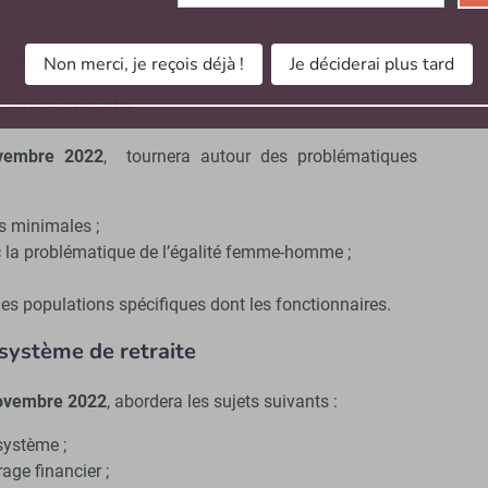
s ;
oi ;
s liées à l’âge.
Non merci, je reçois déjà !
Je déciderai plus tard
justice sociale
vembre 2022
, tournera autour des problématiques
es minimales ;
ec la problématique de l’égalité femme-homme ;
nes populations spécifiques dont les fonctionnaires.
u système de retraite
ovembre 2022
, abordera les sujets suivants :
système ;
rage financier ;