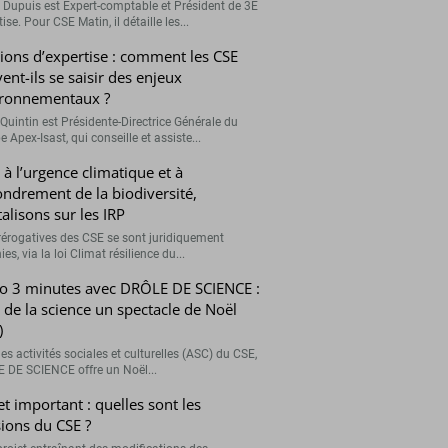
r Dupuis est Expert-comptable et Président de 3E
ise. Pour CSE Matin, il détaille les...
ions d’expertise : comment les CSE
ent-ils se saisir des enjeux
ronnementaux ?
Quintin est Présidente-Directrice Générale du
 Apex-Isast, qui conseille et assiste...
 à l’urgence climatique et à
fondrement de la biodiversité,
talisons sur les IRP
rérogatives des CSE se sont juridiquement
ies, via la loi Climat résilience du...
o 3 minutes avec DRÔLE DE SCIENCE :
e de la science un spectacle de Noël
)
es activités sociales et culturelles (ASC) du CSE,
 DE SCIENCE offre un Noël...
et important : quelles sont les
ions du CSE ?