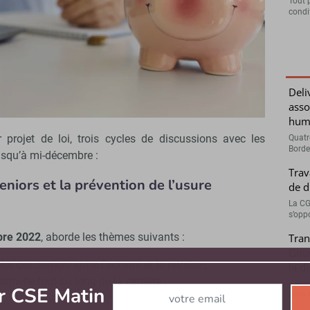
Tout 
condit
loi sera adopté d’ici mars 2023, selon le gouvernement - © D.R.
a en vigueur en juillet 2023. C’était l’engagement du
Deli
 sa réélection
», a déclaré
Olivier Dussopt, ministre du
asso
sertion
, sur France Inter le 6 octobre 2022.
hum
r projet de loi, trois cycles de discussions avec les
Quatr
Bordea
usqu’à mi-décembre :
Trav
seniors et la prévention de l’usure
de d
La CG
s’opp
bre 2022
, aborde les thèmes suivants :
Tran
Gouv
oi des seniors entre l’activité et la retraite ;
la d
onnelle tout au long de la carrière ;
« Forc
Abonnez-vous à notre newsletter
r CSE Matin
droit 