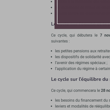
l’accès à la formation des senior
les incitations de retour en empl
la lutte contre les discrimination
Le cycle sur l’équité et la 
Ce cycle, qui débutera le
7 no
suivantes :
les petites pensions aux retrait
les dispositifs de solidarité av
l’avenir des régimes spéciaux ;
l’application du régime à certai
Le cycle sur l’équilibre d
Ce cycle, qui commencera le
28 n
les besoins du financement du 
leviers et modalités de rééquilib