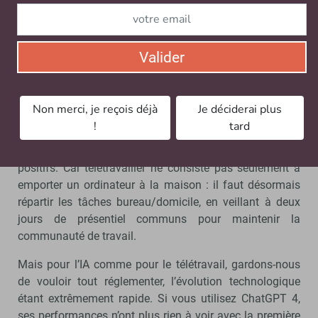
Gardons-nous de vouloir tout
Valider
réglementer
C’est la même chose pour l’IA, si l’on reste sur des profils
Non merci, je reçois déjà
Je déciderai plus
rigides de postes, et sur la même organisation. À l’instar
!
tard
du télétravail, où le maintien de l’organisation d’hier ne
permet pas de bénéficier du maximum de retours
positifs. Car télétravailler ne consiste pas seulement à
emporter un ordinateur à la maison : il faut désormais
répartir les tâches bureau/domicile, en veillant à deux
jours de présentiel communs pour maintenir la
communauté de travail.
Mais pour l’IA comme pour le télétravail, gardons-nous
de vouloir tout réglementer, l’évolution technologique
étant extrêmement rapide. Si vous utilisez ChatGPT 4,
ses performances n’ont plus rien à voir avec la première