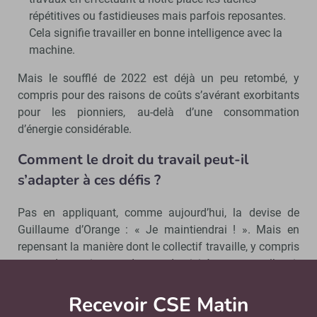
répétitives ou fastidieuses mais parfois reposantes.
Cela signifie travailler en bonne intelligence avec la
machine.
Mais le soufflé de 2022 est déjà un peu retombé, y
compris pour des raisons de coûts s’avérant exorbitants
pour les pionniers, au-delà d’une consommation
d’énergie considérable.
Comment le droit du travail peut-il
s’adapter à ces défis ?
Pas en appliquant, comme aujourd’hui, la devise de
Guillaume d’Orange : « Je maintiendrai ! ». Mais en
repensant la manière dont le collectif travaille, y compris
pour des raisons de productivité comme l’avait
remarqué dès 1987 le prix Nobel d’économie, Robert
Solow : « On voit des ordinateurs partout, sauf dans les
Recevoir CSE Matin
Abonnez-vo
statistiques de productivité ».